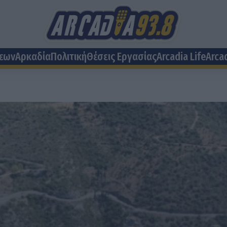
σεων
Αρκαδία
Πολιτική
Θέσεις Eργασίας
Arcadia Life
Arca