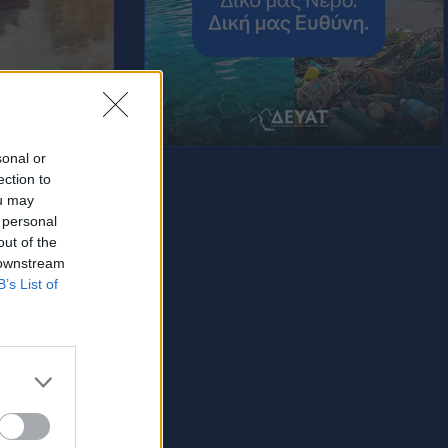
sonal or
ection to
ou may
 personal
out of the
 downstream
B’s List of