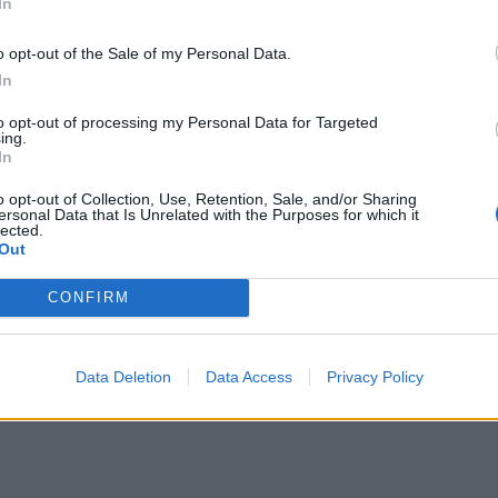
In
o opt-out of the Sale of my Personal Data.
In
to opt-out of processing my Personal Data for Targeted
ing.
In
o opt-out of Collection, Use, Retention, Sale, and/or Sharing
ersonal Data that Is Unrelated with the Purposes for which it
lected.
Out
 Εταιρεία: "Κακή ιδέα" ο
CONFIRM
υ Κοκκινόβραχου στο
Data Deletion
Data Access
Privacy Policy