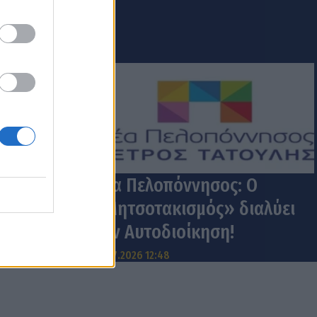
Νέα Πελοπόννησος: Ο
«Μητσοτακισμός» διαλύει
την Αυτοδιοίκηση!
31.07.2026 12:48