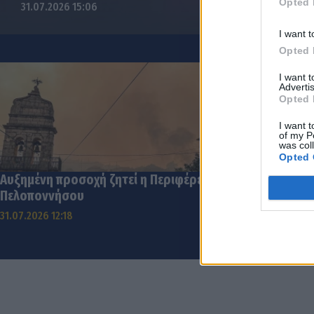
Opted 
31.07.2026 15:06
I want t
Opted 
I want 
Advertis
Opted 
I want t
of my P
was col
Opted 
Αυξημένη προσοχή ζητεί η Περιφέρεια
Ορνιθολογική
Πελοποννήσου
φωτισμός το
Λεωνίδιο
31.07.2026 12:18
31.07.2026 11:12