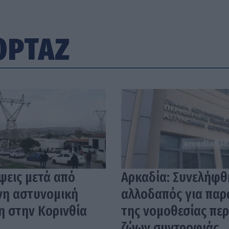
ΟΡΤΑΖ
ψεις μετά από
Αρκαδία: Συνελήφθ
νη αστυνομική
αλλοδαπός για πα
η στην Κορινθία
της νομοθεσίας περ
ζώων συντροφιάς