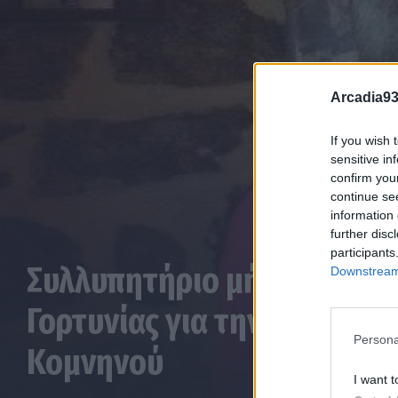
Arcadia93
If you wish 
sensitive in
confirm you
continue se
information 
further disc
participants
Συλλυπητήριο μήνυμα του
Downstream 
Γορτυνίας για την απώλεια
Persona
Κομνηνού
I want t