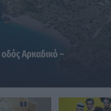
 οδός Αρκαδικό –