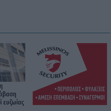
η
ράβαση
ί ευζωίας