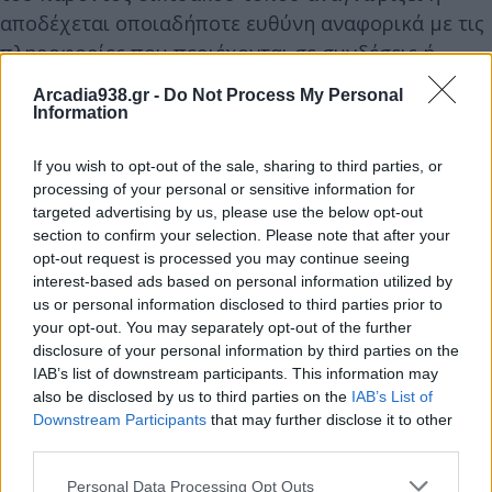
αποδέχεται οποιαδήποτε ευθύνη αναφορικά με τις
πληροφορίες που περιέχονται σε συνδέσεις ή
αναφερόμενους δικτυακούς τόπους. Κατοχύρωση
Arcadia938.gr -
Do Not Process My Personal
πνευματικής ιδιοκτησίας: Το σύνολο του
Information
περιεχομένου του Δικτυακού τόπου πλην των
If you wish to opt-out of the sale, sharing to third parties, or
παρεχόμενων συνδέσμων (links),
processing of your personal or sensitive information for
συμπεριλαμβανομένων, ενδεικτικά αλλά όχι
targeted advertising by us, please use the below opt-out
περιοριστικά, κειμένων, ειδήσεων, γραφικών,
section to confirm your selection. Please note that after your
φωτογραφιών, σχεδιαγραμμάτων, απεικονίσεων,
opt-out request is processed you may continue seeing
interest-based ads based on personal information utilized by
παρεχόμενων υπηρεσιών και γενικά κάθε είδους
us or personal information disclosed to third parties prior to
αρχείων αποτελεί αντικείμενο πνευματικής
your opt-out. You may separately opt-out of the further
ιδιοκτησίας και διέπεται από τις εθνικές και
disclosure of your personal information by third parties on the
IAB’s list of downstream participants. This information may
διεθνείς διατάξεις περί Πνευματικής Ιδιοκτησίας,
also be disclosed by us to third parties on the
IAB’s List of
με εξαίρεση τα ρητώς αναγνωρισμένα δικαιώματα
Downstream Participants
that may further disclose it to other
τρίτων. Κατά συνέπεια, απαγορεύεται ρητά η
third parties.
αναπαραγωγή, αναδημοσίευση, αντιγραφή,
Personal Data Processing Opt Outs