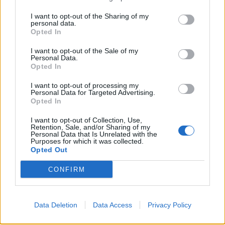
αποθήκευση, πώληση, μετάδοση, διανομή, έκδοση,
εκτέλεση, "φόρτωση (download)", μετάφραση,
I want to opt-out of the Sharing of my
personal data.
τροποποίηση με οποιονδήποτε τρόπο, τμηματικά η
Opted In
περιληπτικά χωρίς τη ρητή προηγούμενη έγγραφη
I want to opt-out of the Sale of my
συναίνεση του διαχειριστή του δικτυακού τόπου.
Personal Data.
Opted In
Αποκτώντας πρόσβαση σε οιοδήποτε τμήμα του
δικτυακού τόπου ο χρήστης συμφωνεί ότι δεν θα
I want to opt-out of processing my
Personal Data for Targeted Advertising.
αναδιανείμει οιαδήποτε πληροφορία εμπεριέχεται
Opted In
στις σελίδες του. Κατ' εξαίρεση, επιτρέπεται η
I want to opt-out of Collection, Use,
μεμονωμένη αποθήκευση και αντιγραφή τμημάτων
Retention, Sale, and/or Sharing of my
Personal Data that Is Unrelated with the
του περιεχομένου σε απλό προσωπικό υπολογιστή
Purposes for which it was collected.
για αυστηρά προσωπική χρήση και μόνον, χωρίς
Opted Out
πρόθεση εμπορικής ή άλλης εκμετάλλευσης και
CONFIRM
πάντα υπό την προϋπόθεση της αναγραφής της
πηγής προέλευσής του, χωρίς αυτό να σημαίνει
καθ' οιονδήποτε τρόπο παραχώρηση δικαιωμάτων
Data Deletion
Data Access
Privacy Policy
πνευματικής ιδιοκτησίας. Η διαχείριση και