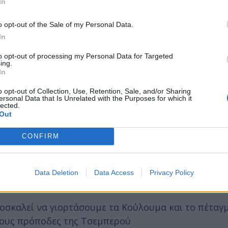
In
εδάζουμε όλοι μαζί!
πολης
o opt-out of the Sale of my Personal Data.
In
to opt-out of processing my Personal Data for Targeted
ing.
In
λύτερη καρναβαλική παρέλαση! Άρματα, χορός, μουσ
o opt-out of Collection, Use, Retention, Sale, and/or Sharing
ersonal Data that Is Unrelated with the Purposes for which it
lected.
Out
CONFIRM
 Καρνάβαλου στην κεντρική πλατεία Καρύταινας.
Data Deletion
Data Access
Privacy Policy
ροσκαλεί να γιορτάσουμε τα Κούλουμα και το πέταγ
τους πρόποδες της Τσεμπερού