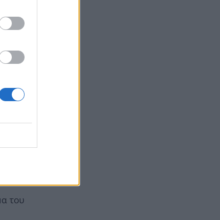
ική και
μα του