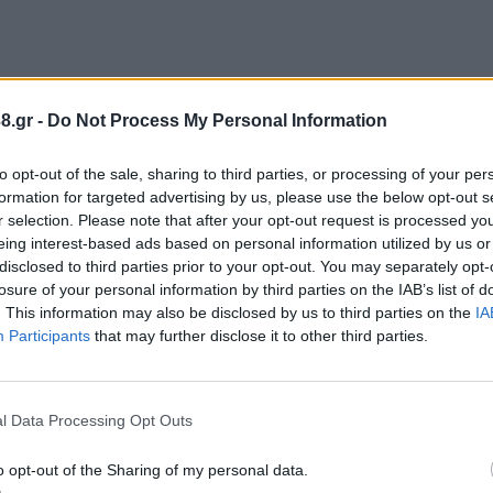
8.gr -
Do Not Process My Personal Information
 του Τάκη Σπυρόπουλου και του Κώστα Μπιλίση.
to opt-out of the sale, sharing to third parties, or processing of your per
formation for targeted advertising by us, please use the below opt-out s
r selection. Please note that after your opt-out request is processed y
eing interest-based ads based on personal information utilized by us or
disclosed to third parties prior to your opt-out. You may separately opt-
losure of your personal information by third parties on the IAB’s list of
. This information may also be disclosed by us to third parties on the
IA
Participants
that may further disclose it to other third parties.
ε φουσκωτά, ανιματέρ και ατελείωτη χαρά!
l Data Processing Opt Outs
o opt-out of the Sharing of my personal data.
 Μεγαλόπολης και τον