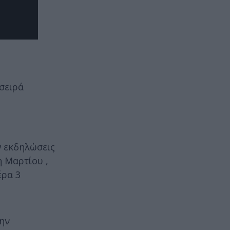
σειρά
ν εκδηλώσεις
η Μαρτίου ,
έρα 3
την