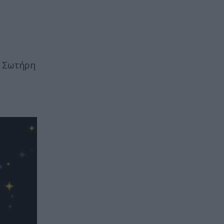
υ Σωτήρη