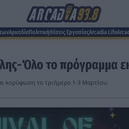
σεων
Αρκαδία
Πολιτική
Θέσεις Eργασίας
Arcadia Life
Arca
ολης-Όλο το πρόγραμμα 
ι κορύφωση το τριήμερο 1-3 Μαρτίου.