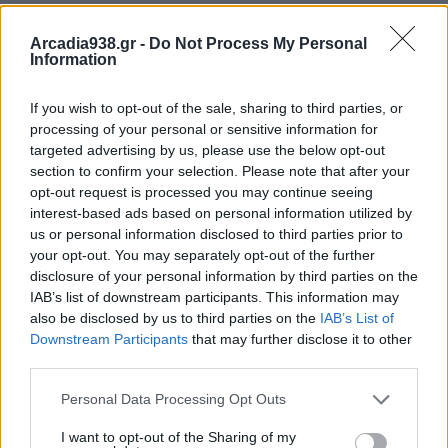
αφαίρεσε μπιτόνι περιέχον βενζίνη.
Arcadia938.gr -
Do Not Process My Personal
Information
Συμπληρωματικά προέκυψε ότι ο 31χρονος
συλληφθείς, κατά το χρονικό διάστημα από 9.42025
If you wish to opt-out of the sale, sharing to third parties, or
έως 3.5.2025 στην Αρχαία Μεσσήνη και στον
processing of your personal or sensitive information for
targeted advertising by us, please use the below opt-out
Μελιγαλά, διέπραξε ακόμα -2- περιπτώσεις κλοπών
section to confirm your selection. Please note that after your
σε τροχόσπιτο και οικία, όπου αφαίρεσε
opt-out request is processed you may continue seeing
υπολογιστή, ο οποίος βρέθηκε και αποδόθηκε και
interest-based ads based on personal information utilized by
χρήματα, αντίστοιχα. Τέλος, στην κατοχή του
us or personal information disclosed to third parties prior to
your opt-out. You may separately opt-out of the further
31χρονου, βρέθηκαν -2- εργαλεία τα οποία
disclosure of your personal information by third parties on the
κατασχέθηκαν.
IAB’s list of downstream participants. This information may
also be disclosed by us to third parties on the
IAB’s List of
Downstream Participants
that may further disclose it to other
Προανάκριση διενεργεί το Αστυνομικό Τμήμα
third parties.
Οιχαλίας.
Personal Data Processing Opt Outs
I want to opt-out of the Sharing of my