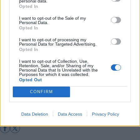
Διάβασε σχετικά
personal data.
Opted In
I want to opt-out of the Sale of my
45χρονη βιντεοσκοπούσε ακροαματική
Personal Data.
Opted In
διαδικασία με το κινητό της!
"Ντου" της ΕΛ.ΑΣ. σε καταυλισμούς ρομά
I want to opt-out of processing my
Personal Data for Targeted Advertising.
στους δήμους Τρίπολης και Μεγαλόπολης
Opted In
Φωτιά μικρής έκτασης σε εργοστάσιο
I want to opt-out of Collection, Use,
πλαστικών στη ΒΙ.ΠΕ. Τρίπολης
Retention, Sale, and/or Sharing of my
Personal Data that Is Unrelated with the
Purposes for which it was collected.
Opted Out
Διάβασε περισσότερα
CONFIRM
Πελοπόννησος
Αστυνομικό ρεπορτάζ
Κοινωνία
Data Deletion
Data Access
Privacy Policy