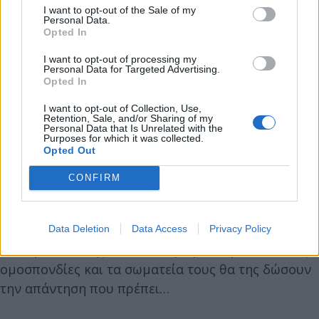
I want to opt-out of the Sale of my
διαδικαστικά θέματα μέσα στη βουλή συμφωνούν
Personal Data.
Opted In
στο κύριο, τους ενώνει η ίδια στρατηγική. Δεν είναι
τυχαίο ότι ο Κώστας Σκανδαλίδης ιστορικό
I want to opt-out of processing my
Personal Data for Targeted Advertising.
στέλεχος του ΠΑΣΟΚ, πρώτος πριν λίγες μέρες
Opted In
άνοιξε το θέμα της άρσης της μονιμότητας για να
I want to opt-out of Collection, Use,
πάρει την σκυτάλη μετά ο Πρωθυπουργός. Ούτε
Retention, Sale, and/or Sharing of my
Personal Data that Is Unrelated with the
συνεννοημένοι να ήταν ή μήπως ήταν, αν και δεν
Purposes for which it was collected.
έχει καμία σημασία.
Opted Out
CONFIRM
Οι εκπαιδευτικοί, συνολικά οι εργαζόμενοι ξέρουν
που το πάει η κυβέρνηση και τα καλοπληρωμένα
Data Deletion
Data Access
Privacy Policy
παπαγαλάκια της και συσπειρωμένοι μέσα από τις
ομοσπονδίες και τα σωματεία τους θα της δώσουν
την απάντηση που πρέπει…