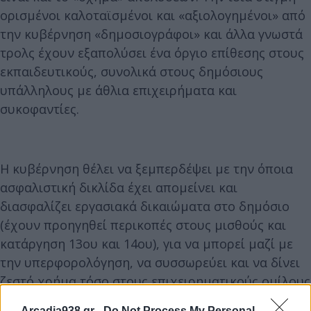
ορισμένοι καλοταϊσμένοι και «αξιολογημένοι» από
την κυβέρνηση «δημοσιογράφοι» και άλλα γνωστά
τρολς έχουν εξαπολύσει ένα όργιο επίθεσης στους
εκπαιδευτικούς, συνολικά στους δημόσιους
υπάλληλους με άθλια επιχειρήματα και
συκοφαντίες.
Η κυβέρνηση θέλει να ξεμπερδέψει με την όποια
ασφαλιστική δικλίδα έχει απομείνει και
διασφαλίζει εργασιακά δικαιώματα στο δημόσιο
(έχουν προηγηθεί περικοπές στους μισθούς και
κατάργηση 13ου και 14ου), για να μπορεί μαζί με
την υπερφορολόγηση, να συσσωρεύει και να δίνει
ζεστό χρήμα τόσο στους επιχειρηματικούς ομίλους
όσο και για εξοπλισμούς στο πλαίσιο της
Arcadia938.gr -
Do Not Process My Personal