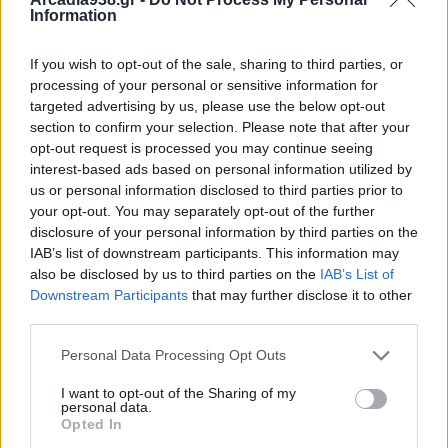
πολεμικής οικονομίας. Θέλουν επίσης να
Information
επιβάλουν σιγή νεκροταφείου στους χώρους
δουλειάς, να πάψει η οποιαδήποτε αμφισβήτηση
If you wish to opt-out of the sale, sharing to third parties, or
processing of your personal or sensitive information for
στην αντιδραστική πολιτική τους. Ακριβώς για να
targeted advertising by us, please use the below opt-out
προλάβει αντιδράσεις και να τρομοκρατήσει η
section to confirm your selection. Please note that after your
κυβέρνηση «διαρρέει» ότι θα κάνει αλλαγές στο
opt-out request is processed you may continue seeing
interest-based ads based on personal information utilized by
πειθαρχικό δίκαιο των Δ.Υ., για γενίκευση της
us or personal information disclosed to third parties prior to
άρσης της μονιμότητας στο Δημόσιο. Αν τώρα
your opt-out. You may separately opt-out of the further
διώκουν εκπαιδευτικούς που αγωνίζονται για τα
disclosure of your personal information by third parties on the
δικαιώματα των μαθητών τους, όπως κάνουν τώρα
IAB’s list of downstream participants. This information may
also be disclosed by us to third parties on the
IAB’s List of
με τη δασκάλα που την θέτουν σε δυνητική αργία
Downstream Participants
that may further disclose it to other
επειδή ζήτησε σχολικό νοσηλευτή για να μπορεί
third parties.
ένα παιδί να συνεχίσει το σχολείο, μπορεί να
Personal Data Processing Opt Outs
φανταστεί ο καθένας τι θα γίνει αν περάσουν όλα
αυτά τα αντιδραστικά μέτρα. Σε αυτές τις
I want to opt-out of the Sharing of my
personal data.
στοχεύσεις τα κόμματα του ευρωμονόδρομου
Opted In
παρόλο τους σκυλοκαβγάδες σε δευτερεύοντα και