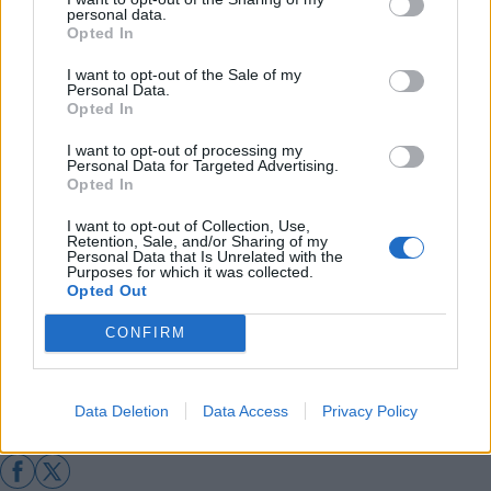
personal data.
Διάβασε σχετικά
Opted In
I want to opt-out of the Sale of my
Personal Data.
Τζιούμης: "Καθολική καταδίκη σε φαινόμενα
Opted In
βίας κατά των γυναικών - Να βρούμε τρόπους
I want to opt-out of processing my
να αντιμετωπίσουμε προοδευτικά το
Personal Data for Targeted Advertising.
Opted In
πρόβλημα"
Νέο επιδοτούμενο πρόγραμμα ανέργων των
I want to opt-out of Collection, Use,
Retention, Sale, and/or Sharing of my
δήμων Τρίπολης, Γορτυνίας και Μεγαλόπολης
Personal Data that Is Unrelated with the
Purposes for which it was collected.
Opted Out
Διάβασε περισσότερα
CONFIRM
Δήμος Τρίπολης
Αρκαδία
Κοινωνία
Data Deletion
Data Access
Privacy Policy