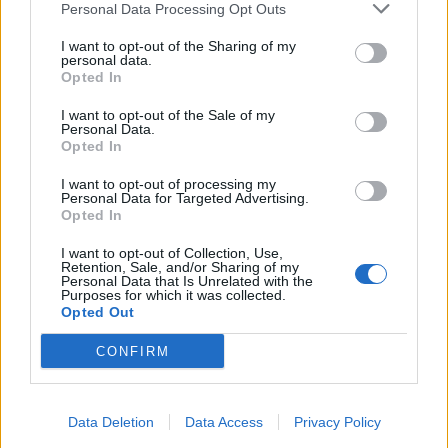
Personal Data Processing Opt Outs
στη GITEX AI Europe
Αυλαία για το Melitzazz 2026 «Κοινότητες»
I want to opt-out of the Sharing of my
personal data.
ΟΕΕ: Αναγκαία η ολιγοήμερη παράταση της
Opted In
προθεσμίας υποβολής των φορολογικών
I want to opt-out of the Sale of my
δηλώσεων
Personal Data.
Opted In
Παρουσιάζονται οι νέες δράσεις Ενίσχυσης
Επενδυτικών Σχεδίων Παραγωγικών
I want to opt-out of processing my
Personal Data for Targeted Advertising.
Επενδύσεων
Opted In
Επιμελητήριο Αρκαδίας: Σημαντική επιδότηση
I want to opt-out of Collection, Use,
στα μέλη του για συμμετοχή στην
Retention, Sale, and/or Sharing of my
Personal Data that Is Unrelated with the
Παμπελοποννησιακή Έκθεση Τεγέας
Purposes for which it was collected.
Opted Out
CONFIRM
Διάβασε περισσότερα
Data Deletion
Data Access
Privacy Policy
Πελοπόννησος
Επιμελητήριο Αρκαδίας