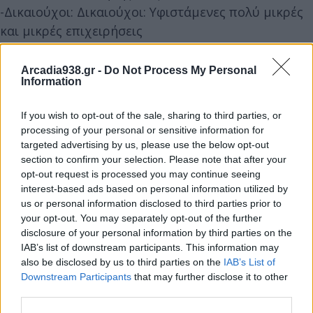
-Δικαιούχοι: Δικαιούχοι: Υφιστάμενες πολύ μικρές
και μικρές επιχειρήσεις
-Ελάχιστος / μέγιστος επιχορηγούμενος
προϋπολογισμός: 2.000€ έως 20.000€
Arcadia938.gr -
Do Not Process My Personal
Information
Πατήστε και δείτε αναλυτικά τις πληροφορίες
If you wish to opt-out of the sale, sharing to third parties, or
processing of your personal or sensitive information for
targeted advertising by us, please use the below opt-out
section to confirm your selection. Please note that after your
Διάβασε σχετικά
opt-out request is processed you may continue seeing
interest-based ads based on personal information utilized by
us or personal information disclosed to third parties prior to
Τα Επιμελητήρια Αρκαδίας και Μεσσηνίας
your opt-out. You may separately opt-out of the further
ζητούν μέτρα για τις περιοχές ΔΑΜ
disclosure of your personal information by third parties on the
Κοινή παρέμβαση έξι Επιμελητηρίων για τα
IAB’s list of downstream participants. This information may
also be disclosed by us to third parties on the
IAB’s List of
πυρόπληκτα δάνεια
Downstream Participants
that may further disclose it to other
Γ. Τρουπής: Ιδιαίτερα θετικό το αποτύπωμα
third parties.
της επιχειρηματικής αποστολής της Αρκαδίας