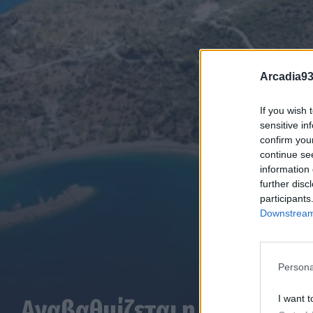
Arcadia93
If you wish 
sensitive in
confirm you
continue se
information 
further disc
participants
Downstream 
Persona
I want t
Αναβαθμίζεται η επαρχιακή