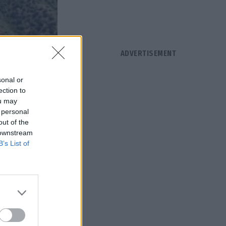
sonal or
ection to
ou may
 personal
out of the
 downstream
B’s List of