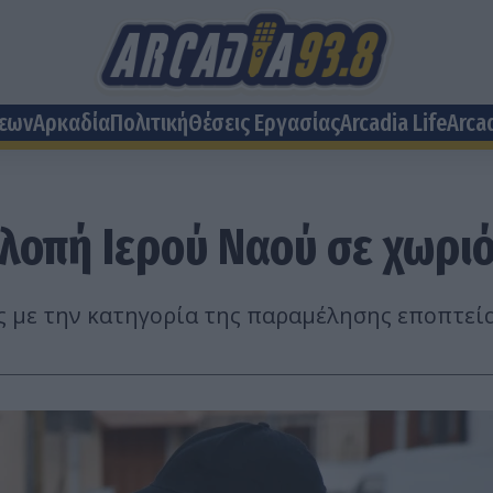
σεων
Αρκαδία
Πολιτική
Θέσεις Eργασίας
Arcadia Life
Arca
κλοπή Ιερού Ναού σε χωρι
ς με την κατηγορία της παραμέλησης εποπτεία