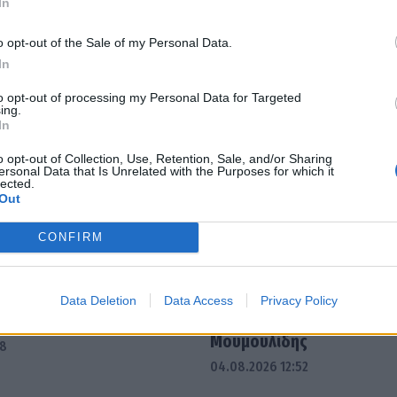
In
o opt-out of the Sale of my Personal Data.
In
to opt-out of processing my Personal Data for Targeted
ing.
In
o opt-out of Collection, Use, Retention, Sale, and/or Sharing
ersonal Data that Is Unrelated with the Purposes for which it
lected.
Out
CONFIRM
 από ΔΥΠΑ και e-ΕΦΚΑ την
Τρίπολη: ΕΚΚΛΗΣΙΑΖΟΥΣΕΣ
Data Deletion
Data Access
Privacy Policy
7 Αυγούστου
Αριστοφάνη - Σκηνοθετεί
Μουμουλίδης
58
04.08.2026 12:52