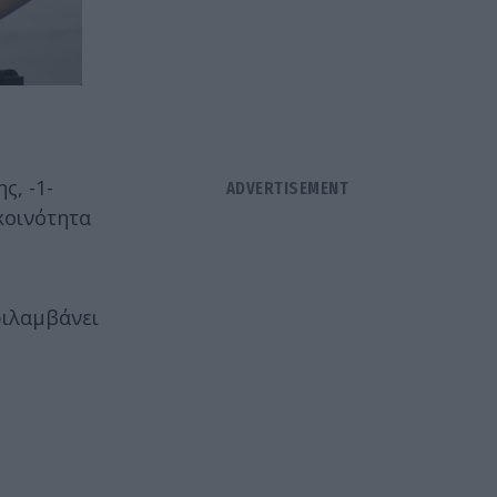
ς, -1-
 κοινότητα
ριλαμβάνει