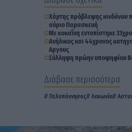
Χάρτης πρόβλεψης κινδύνου πυ
αύριο Παρασκευή
Με κοκαΐνη εντοπίστηκε 33χρο
Ανήλικος και 44χρονος κατηγο
Αργους
Σύλληψη πρώην υποψηφίου Βου
Διάβασε περισσότερα
Πελοπόννησος
Λακωνία
Αστυν