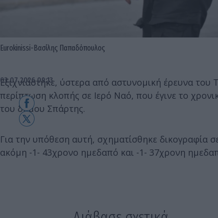
Eurokinissi-Βασίλης Παπαδόπουλος
03.07.2026 09:13
Εξιχνιάστηκε, ύστερα από αστυνομική έρευνα του 
περίπτωση κλοπής σε Ιερό Ναό, που έγινε το χρονικ
του δήμου Σπάρτης.
Για την υπόθεση αυτή, σχηματίσθηκε δικογραφία σ
ακόμη -1- 43χρονο ημεδαπό και -1- 37χρονη ημεδα
Διάβασε σχετικά