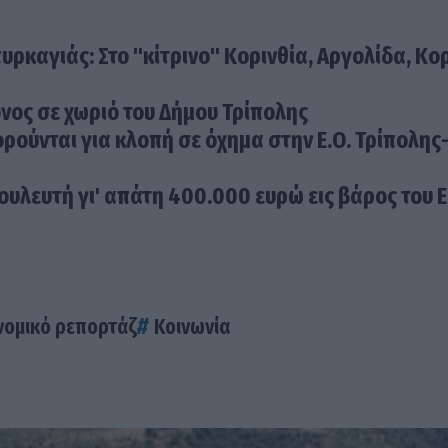
ρκαγιάς: Στο "κίτρινο" Κορινθία, Αργολίδα, Κο
νος σε χωριό του Δήμου Τρίπολης
ρούνται για κλοπή σε όχημα στην Ε.Ο. Τρίπολης
λευτή γι' απάτη 400.000 ευρώ εις βάρος του 
ομικό ρεπορτάζ
Κοινωνία