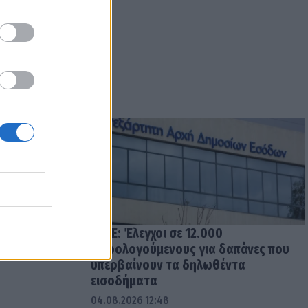
 του
ΑΑΔΕ: Έλεγχοι σε 12.000
 ο Θέμης
φορολογούμενους για δαπάνες που
υπερβαίνουν τα δηλωθέντα
εισοδήματα
04.08.2026 12:48