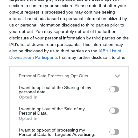
section to confirm your selection. Please note that after your
opt-out request is processed you may continue seeing
interest-based ads based on personal information utilized by
us or personal information disclosed to third parties prior to
your opt-out. You may separately opt-out of the further
disclosure of your personal information by third parties on the
IAB’s list of downstream participants. This information may
also be disclosed by us to third parties on the
IAB’s List of
Downstream Participants
that may further disclose it to other
third parties.
Διάβασε σχετικά
Personal Data Processing Opt Outs
I want to opt-out of the Sharing of my
Φαράντος-Μάκαρης: Επιμένουμε ότι ο
personal data.
Opted In
Πάρνωνας ανήκει στους ανθρώπους και στην
ιστορία του!
I want to opt-out of the Sale of my
Personal Data.
Μάκαρης-Φαράντος: Η Μεταφορά του
Opted In
Κολοκοτρώνη. Κρίση και Αντιδράσεις
I want to opt-out of processing my
Νέα συγκέντρωση διαμαρτυρίας στο μνημείο
Personal Data for Targeted Advertising.