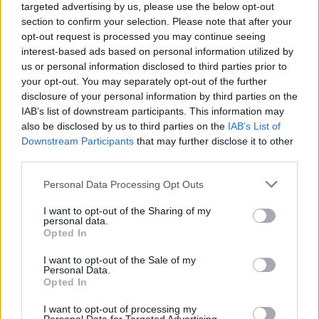
Επιμορφωτικό Σύλλογο Κορακοβουνίου.
targeted advertising by us, please use the below opt-out
section to confirm your selection. Please note that after your
opt-out request is processed you may continue seeing
📌 Σας καλούμε να γνωρίσετε τον νέο αυτό
interest-based ads based on personal information utilized by
πολιτιστικό χώρο και να ταξιδέψετε μέσα από τις
us or personal information disclosed to third parties prior to
your opt-out. You may separately opt-out of the further
αναμνήσεις και τις ιστορίες της σχολικής ζωής.
disclosure of your personal information by third parties on the
IAB’s list of downstream participants. This information may
also be disclosed by us to third parties on the
IAB’s List of
Downstream Participants
that may further disclose it to other
third parties.
Personal Data Processing Opt Outs
I want to opt-out of the Sharing of my
personal data.
Opted In
I want to opt-out of the Sale of my
Personal Data.
Opted In
I want to opt-out of processing my