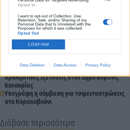
Personal Data for Targeted Advertising.
Opted In
Διάβασε σχετικά
I want to opt-out of Collection, Use,
Retention, Sale, and/or Sharing of my
Personal Data that Is Unrelated with the
Αποφασίζουν για κινητοποιήσεις οι αγρότες
Purposes for which it was collected.
Opted Out
της Βόρειας Κυνουρίας
Όλο το πρόγραμμα των δωρεάν
CONFIRM
χριστουγεννιάτικων εκδηλώσεων στον δήμο
Βόρειας Κυνουρίας
Data Deletion
Data Access
Privacy Policy
Αναστέλλονται από σήμερα οι δωρεάν
προληπτικές εξετάσεις στον Δήμο Βόρειας
Κυνουρίας
Υπεγράφη η σύμβαση για τσιμεντοστρώσεις
στο Κορακοβούνι
Διάβασε περισσότερα