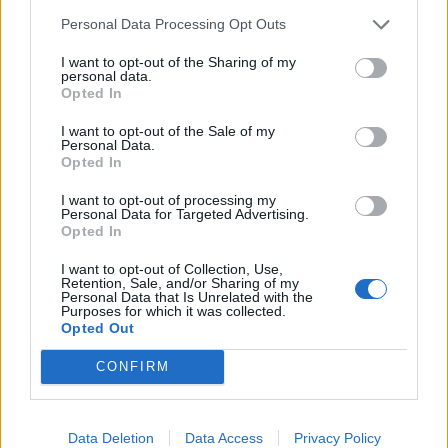
και Μεγαλόπολη
Personal Data Processing Opt Outs
Μία σύλληψη για παράνομο υπαίθριο εμπόριο
I want to opt-out of the Sharing of my
στην Αρκαδία
personal data.
Opted In
Δύο οδηγούς με δίμηνη σύμβαση
προσλαμβάνει ο Δήμος Νότιας Κυνουρίας
I want to opt-out of the Sale of my
Personal Data.
Τρίπολη: χειροπέδες σε 17χρονο και ανήλικο
Opted In
Δέκα συλλήψεις μετά από επιχείρηση σε
I want to opt-out of processing my
καταυλισμό ρομά στη Μεσσηνία
Personal Data for Targeted Advertising.
Opted In
Εγκληματικό δίκτυο που δραστηριοποιούνταν
στη διακίνηση ναρκωτικών εξάρθρωσε η
I want to opt-out of Collection, Use,
Retention, Sale, and/or Sharing of my
ΕΛ.ΑΣ.
Personal Data that Is Unrelated with the
Purposes for which it was collected.
Έξι συλλήψεις μέσα σε 24 ώρες στην Αρκαδία
Opted Out
CONFIRM
Διάβασε περισσότερα
Data Deletion
Data Access
Privacy Policy