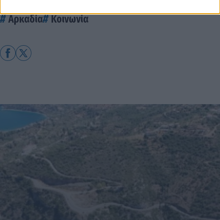
Δήμος Νότιας Κυνουρίας
Αστυνομικό ρεπορτάζ
Αρκαδία
Κοινωνία