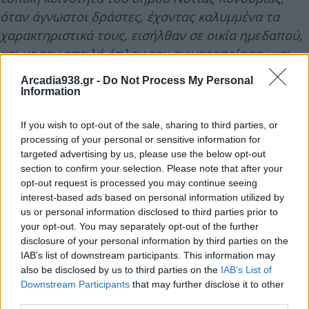
όταν άγνωστοι δράστες, έχοντας καλυμμένα τα
χαρακτηριστικά τους, εισήλθαν σε οικία ημεδαπού,
και με την απειλή όπλου τον ακινητοποίησαν και
αφαίρεσαν από την οικία και από παρακείμενο
Arcadia938.gr -
Do Not Process My Personal
κτίσμα χρήματα, σκοπευτικό όπλο, φυσίγγια και
Information
κινητό τηλέφωνο.
If you wish to opt-out of the sale, sharing to third parties, or
processing of your personal or sensitive information for
Δράστες τράπηκαν σε φυγή και αναζητούνται.
targeted advertising by us, please use the below opt-out
Προανάκριση διενεργεί το Τμήμα Δίωξης και
section to confirm your selection. Please note that after your
opt-out request is processed you may continue seeing
Εξιχνίασης Εγκλημάτων Τρίπολης.
interest-based ads based on personal information utilized by
us or personal information disclosed to third parties prior to
your opt-out. You may separately opt-out of the further
Διάβασε σχετικά
disclosure of your personal information by third parties on the
IAB’s list of downstream participants. This information may
also be disclosed by us to third parties on the
IAB’s List of
Τρεις συλλήψεις μετά από αστυνομική
Downstream Participants
that may further disclose it to other
third parties.
επιχείρηση σε καταυλισμούς ρομά σε Τρίπολη