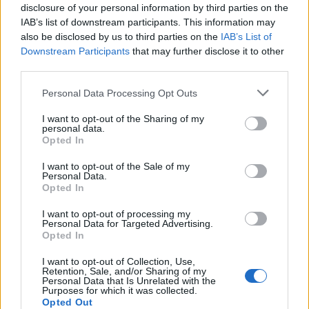
έμφαση στον
Άνθρωπο
της Θάλασσας, τον
disclosure of your personal information by third parties on the
IAB’s list of downstream participants. This information may
ναυτικό, τον ψαρά
. Ο πρόεδρος τότε, όχι απλός
also be disclosed by us to third parties on the
IAB’s List of
δεν απόρριψε την πρόταση αλλά την βρήκε πολύ
Downstream Participants
that may further disclose it to other
ενδιαφέρουσα οπότε μπήκαμε και σε λεπτομέρειες
third parties.
σχεδιασμού και υλοποίησης. Μας ενημέρωσε ότι
Personal Data Processing Opt Outs
θα μεταφέρει την πρόταση στα μέλη του Δ.Σ. και
του ζητήσαμε να το πράξει άμεσα γιατί τα χρονικά
I want to opt-out of the Sharing of my
personal data.
περιθώρια για μια τέτοια εκδήλωση είναι μηδενικά.
Opted In
I want to opt-out of the Sale of my
Σε συνέχεια της συνάντησης μας και μετά από
Personal Data.
Opted In
συνεχόμενα αναπάντητα τηλεφωνήματα την
επόμενη Τετάρτη 23 Ιουλίου μας ενημέρωσε ότι το
I want to opt-out of processing my
Personal Data for Targeted Advertising.
Δ.Σ. διαφωνεί με την πρόταση του Δημάρχου και
Opted In
ζητά να πραγματοποιηθεί η γιορτή χωρίς όμως να
I want to opt-out of Collection, Use,
μπορεί σαν σύλλογος να προσφέρει οργανωτικά,
Retention, Sale, and/or Sharing of my
Personal Data that Is Unrelated with the
προτάσσοντας σαν δικαιολογία το οικονομικό.
Purposes for which it was collected.
Opted Out
Έκτοτε κανένα απολύτως νέο, καμιά ενημέρωση