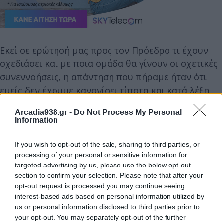
Εκεί σε ερώτησή μας προς τον Πρόεδρο τι έχουν
σχεδιάσει και με ποια ομάδα θα γίνουν οι σχετικές
συνεννοήσεις, η απάντηση που πήραμε ήταν ότι
εμείς δεν έχουμε κανονίσει τίποτα και κατά λέξη
: “
Ποιος σύλλογος εγώ μόνος μου τρέχω
”.
Arcadia938.gr -
Do Not Process My Personal
Information
Κατανοώντας την δυσκολία που εξέφρασε ο
If you wish to opt-out of the sale, sharing to third parties, or
Πρόεδρος και γνωρίζοντας ότι ο κάθε σύλλογος
processing of your personal or sensitive information for
περνά και δύσκολες διοικητικές περιόδους (έχουμε
targeted advertising by us, please use the below opt-out
το αντίθετο θετικό παράδειγμα του Εμπορικού
section to confirm your selection. Please note that after your
Συλλόγου Τυρού εφέτος) ο Δήμαρχος αντιπρότεινε
opt-out request is processed you may continue seeing
interest-based ads based on personal information utilized by
συγκεκριμένη πρόταση, που θα σέβεται και θα
us or personal information disclosed to third parties prior to
τιμά απόλυτα την ναυτική παράδοση του Τυρού, με
your opt-out. You may separately opt-out of the further