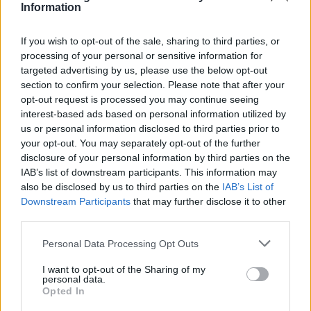
οδήγηση,
Information
-37- για παραβίαση σηματοδότη,
If you wish to opt-out of the sale, sharing to third parties, or
-70- για κίνηση στο αντίθετο ρεύμα κυκλοφορίας,
processing of your personal or sensitive information for
-33- για αντικανονικό προσπέρασμα,
targeted advertising by us, please use the below opt-out
-21- για αντικανονικούς ελιγμούς,
section to confirm your selection. Please note that after your
-10- για κίνηση αντίθετα σε μονόδρομο,
opt-out request is processed you may continue seeing
interest-based ads based on personal information utilized by
-18- για μη χρήση παιδικών καθισμάτων,
us or personal information disclosed to third parties prior to
-8- για οδήγηση με φθαρμένα ελαστικά
your opt-out. You may separately opt-out of the further
-12- για παραβίαση προτεραιότητας.
disclosure of your personal information by third parties on the
IAB’s list of downstream participants. This information may
also be disclosed by us to third parties on the
IAB’s List of
Downstream Participants
that may further disclose it to other
ΙΙΙ. Συμβουλές Οδικής Ασφάλειας.
third parties.
Personal Data Processing Opt Outs
Η Ελληνική Αστυνομία, ιδιαίτερα
I want to opt-out of the Sharing of my
ευαισθητοποιημένη στα θέματα ασφαλούς
personal data.
οδήγησης και οδικής ασφάλειας, με σκοπό να
Opted In