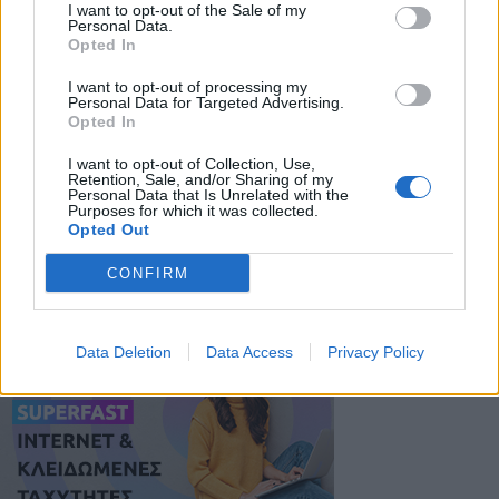
συμβάλλει στη μείωση των τροχαίων ατυχημάτων
I want to opt-out of the Sale of my
Personal Data.
και δυστυχημάτων, υπενθυμίζει σε όλους τους
Opted In
οδηγούς και τους χρήστες του οδικού δικτύου ότι,
η οδική ασφάλεια είναι υπόθεση όλων μας.
I want to opt-out of processing my
Personal Data for Targeted Advertising.
Στο πλαίσιο αυτό, οι οδηγοί οφείλουν να
Opted In
εφαρμόζουν τις διατάξεις του Κώδικα Οδικής
I want to opt-out of Collection, Use,
Κυκλοφορίας, να οδηγούν με σύνεση και προσοχή,
Retention, Sale, and/or Sharing of my
Personal Data that Is Unrelated with the
ενώ θα πρέπει να ακολουθούν τις υποδείξεις και
Purposes for which it was collected.
Opted Out
τις συμβουλές του προσωπικού της Τροχαίας.
CONFIRM
Data Deletion
Data Access
Privacy Policy