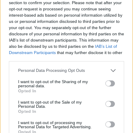
section to confirm your selection. Please note that after your
opt-out request is processed you may continue seeing
interest-based ads based on personal information utilized by
us or personal information disclosed to third parties prior to
your opt-out. You may separately opt-out of the further
disclosure of your personal information by third parties on the
IAB’s list of downstream participants. This information may
also be disclosed by us to third parties on the
IAB’s List of
Downstream Participants
that may further disclose it to other
third parties.
Σε έρευνα που έγινε σε όχημα, βρέθηκαν
Personal Data Processing Opt Outs
συνολικά και κατασχέθηκαν:
I want to opt-out of the Sharing of my
personal data.
Opted In
• -9- ναυτικές φωτοβολίδες,
• -2- φορητοί ασύρματοι,
I want to opt-out of the Sale of my
Personal Data.
• -51- χάρτινα αυτοκόλλητα,
Opted In
• -1- φορητή μεγαφωνική χειρός (τηλεβόας),
I want to opt-out of processing my
• -1- χαρτοκόπτης,
Personal Data for Targeted Advertising.
Opted In