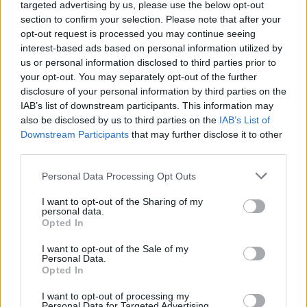
targeted advertising by us, please use the below opt-out
section to confirm your selection. Please note that after your
opt-out request is processed you may continue seeing
interest-based ads based on personal information utilized by
us or personal information disclosed to third parties prior to
your opt-out. You may separately opt-out of the further
Για περισσότερες πληροφορίες και οδηγίες
disclosure of your personal information by third parties on the
αυτοπροστασίας από τους κινδύνους των δασικών
IAB’s list of downstream participants. This information may
πυρκαγιών, οι πολίτες μπορούν να επισκεφθούν
also be disclosed by us to third parties on the
IAB’s List of
την ιστοσελίδα της Γενικής Γραμματείας Πολιτικής
Downstream Participants
that may further disclose it to other
third parties.
Προστασίας στην ηλεκτρονική διεύθυνση
civilprotection.gov.gr.
Personal Data Processing Opt Outs
I want to opt-out of the Sharing of my
personal data.
Opted In
I want to opt-out of the Sale of my
Personal Data.
Opted In
I want to opt-out of processing my
Personal Data for Targeted Advertising.