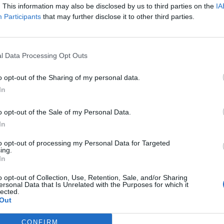
. This information may also be disclosed by us to third parties on the
IA
Participants
that may further disclose it to other third parties.
πόσοι έχουν προχωρήσει σε ρύθμιση και τι δείχ
l Data Processing Opt Outs
o opt-out of the Sharing of my personal data.
In
o opt-out of the Sale of my Personal Data.
In
to opt-out of processing my Personal Data for Targeted
χοι από την ΑΑΔΕ για μισθωτούς και συνταξιούχ
ing.
πιχειρήσεις υψηλού κινδύνου για φορολογικές
In
o opt-out of Collection, Use, Retention, Sale, and/or Sharing
ersonal Data that Is Unrelated with the Purposes for which it
ειλετών: Ποιοι κινδυνεύουν να βρεθούν στη λίσ
lected.
Out
θμιση ανοίγει τον δρόμο για πωλήσεις και απο
CONFIRM