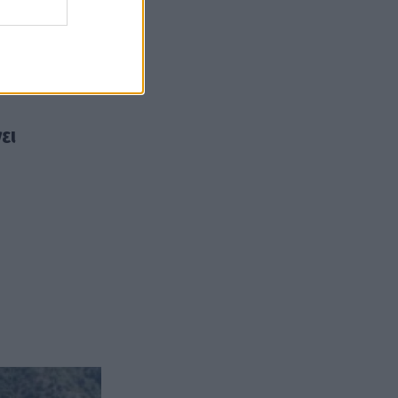
λήσεις
ι τα
ει