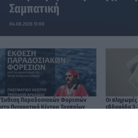
Σαμπατική
04.08.2026 13:00
Έκθεση Παραδοσιακών Φορεσιών
Οι πληρωμές
στο Πνευματικό Κέντρο Τροπαίων
εβδομάδα 3-
04.08.2026 12:57
03.08.2026 14: