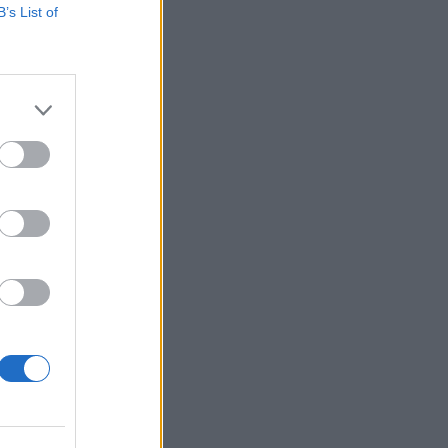
B’s List of
νουν τα νέα
ους
τα της
πληρωμή