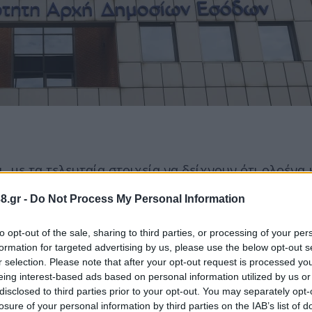
 με τα τελευταία στοιχεία να δείχνουν ότι ολοένα 
ταποκριθούν στις υποχρεώσεις τους. Μέσα σε έναν
8.gr -
Do Not Process My Personal Information
δο, ενώ παράλληλα αυξήθηκε και ο αριθμός όσων έ
to opt-out of the sale, sharing to third parties, or processing of your per
formation for targeted advertising by us, please use the below opt-out s
ης, καθώς εκατομμύρια φυσικά πρόσωπα και επιχει
r selection. Please note that after your opt-out request is processed y
eing interest-based ads based on personal information utilized by us or
στιγμή, μόνο ένα μικρό μέρος των χρεών έχει ενταχ
disclosed to third parties prior to your opt-out. You may separately opt-
ότι μεγάλο κομμάτι των οφειλών παραμένει εκτός δ
losure of your personal information by third parties on the IAB’s list of