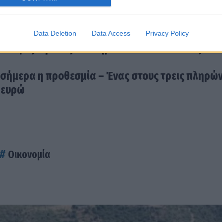
οι influencers για αδήλωτα εισοδήματα από πω
Data Deletion
Data Access
Privacy Policy
όθεσμες οφειλές του Δημοσίου – Πού εντοπίζοντα
 σήμερα η προθεσμία – Ένας στους τρεις πληρών
 ευρώ
Οικονομία