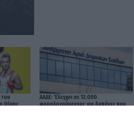
 του
ΑΑΔΕ: Έλεγχοι σε 12.000
 ο Θέμης
φορολογούμενους για δαπάνες που
υπερβαίνουν τα δηλωθέντα
εισοδήματα
04.08.2026 12:48