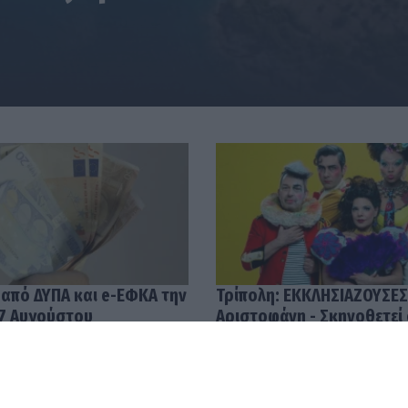
 από ΔΥΠΑ και e-ΕΦΚΑ την
Τρίπολη: ΕΚΚΛΗΣΙΑΖΟΥΣΕΣ
7 Αυγούστου
Αριστοφάνη - Σκηνοθετεί
Μουμουλίδης
58
04.08.2026 12:52