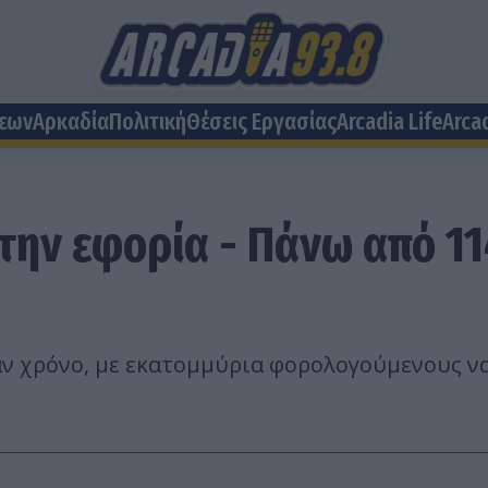
σεων
Αρκαδία
Πολιτική
Θέσεις Eργασίας
Arcadia Life
Arca
την εφορία - Πάνω από 114
αν χρόνο, με εκατομμύρια φορολογούμενους ν