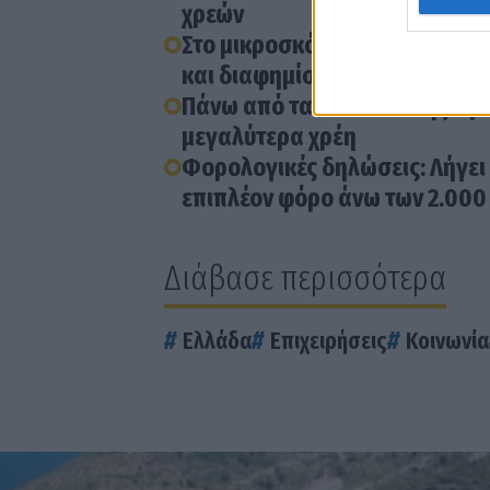
χρεών
Στο μικροσκόπιο της εφορίας 
και διαφημίσεις
Πάνω από τα 3 δισ.€ οι ληξιπρ
μεγαλύτερα χρέη
Φορολογικές δηλώσεις: Λήγει
επιπλέον φόρο άνω των 2.000
Διάβασε περισσότερα
Ελλάδα
Επιχειρήσεις
Κοινωνία