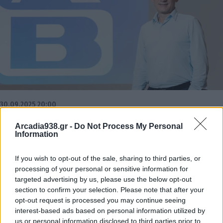
30.09.2025 20:00
Η ΑΒ Βασιλόπουλος προσπαθεί να ξεφορτωθεί δύο
Arcadia938.gr -
Do Not Process My Personal
Information
πράγματα αυτό τον καιρό: την «ρετσινιά» της
ακριβής αλυσίδας σούπερ Μάρκετ και
If you wish to opt-out of the sale, sharing to third parties, or
καταστήματα. Ως προς το τελευταίο βρίσκεται σε
processing of your personal or sensitive information for
εξέλιξη ένα γενναίο πρόγραμμα μεταφοράς
targeted advertising by us, please use the below opt-out
section to confirm your selection. Please note that after your
εταιρικών καταστημάτων σε συνεργάτες μέσω του
opt-out request is processed you may continue seeing
συστήματος franchise. To 2024 32 εταιρικά
interest-based ads based on personal information utilized by
καταστήματα πέρασαν σε χέρια franchisees και
us or personal information disclosed to third parties prior to