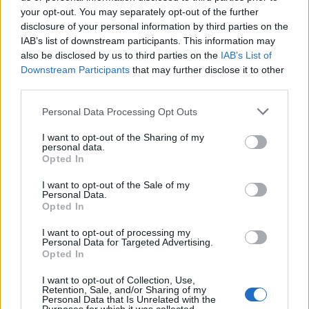
φέτος το ίδιο θα συμβεί με άλλα 24.
your opt-out. You may separately opt-out of the further
disclosure of your personal information by third parties on the
IAB’s list of downstream participants. This information may
Διαβάστε περισσότερα για την ΑΒ
also be disclosed by us to third parties on the
IAB’s List of
Downstream Participants
that may further disclose it to other
Βασιλόπουλος και τα 900 καταστήματα που
third parties.
ετοιμάζει για franchise έως το 2028
Personal Data Processing Opt Outs
I want to opt-out of the Sharing of my
personal data.
Opted In
Διάβασε περισσότερα
I want to opt-out of the Sale of my
Personal Data.
Opted In
Ελλάδα
Οικονομία
I want to opt-out of processing my
Personal Data for Targeted Advertising.
Opted In
I want to opt-out of Collection, Use,
Retention, Sale, and/or Sharing of my
Personal Data that Is Unrelated with the