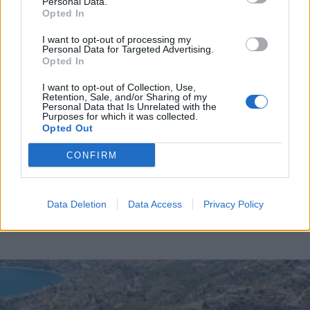
Personal Data.
Αυτά είναι τα 20 καλύτερα αεροδρόμια για το
Opted In
2025 - Ποιο κατέκτησε την πρώτη θέση
I want to opt-out of processing my
Personal Data for Targeted Advertising.
Opted In
Διάβασε περισσότερα
I want to opt-out of Collection, Use,
Retention, Sale, and/or Sharing of my
Personal Data that Is Unrelated with the
Purposes for which it was collected.
Κόσμος
Επιχειρήσεις
Ελλάδα
Πολιτική
Opted Out
Οικονομία
CONFIRM
Data Deletion
Data Access
Privacy Policy