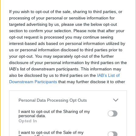
παύση των δασμών για 90 ημέρες, ενώ η
If you wish to opt-out of the sale, sharing to third parties, or
Αμερικανική κυβέρνηση διαπραγματευόταν με έως
processing of your personal or sensitive information for
και 75 χώρες.
targeted advertising by us, please use the below opt-out
section to confirm your selection. Please note that after your
opt-out request is processed you may continue seeing
Διαβάστε αναλυτικά τους τρεις λόγους που
interest-based ads based on personal information utilized by
οδήγησαν τον Τράμπ στο «πάγωμα» των
us or personal information disclosed to third parties prior to
δασμών
your opt-out. You may separately opt-out of the further
disclosure of your personal information by third parties on the
IAB’s list of downstream participants. This information may
also be disclosed by us to third parties on the
IAB’s List of
Διάβασε σχετικά
Downstream Participants
that may further disclose it to other
third parties.
Πλήγμα για τη φέτα οι δασμοί Τραμπ-
Personal Data Processing Opt Outs
Aνήσυχοι οι Ελληνες παραγωγοί
I want to opt-out of the Sharing of my
Έλληνες μετανάστες στη "σκούπα" Τραμπ - Ο
personal data.
Opted In
Παντελής, η Ιωάννα και η αγωνία για το
μέλλον στις ΗΠΑ
I want to opt-out of the Sale of my