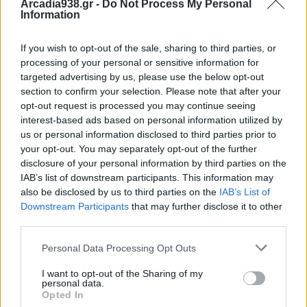
Arcadia938.gr -
Do Not Process My Personal
παραμέληση εποπτείας ανηλίκου.
Information
If you wish to opt-out of the sale, sharing to third parties, or
Προανάκριση διενεργεί το Τμήμα Δίωξης και
processing of your personal or sensitive information for
Εξιχνίασης Εγκλημάτων Σπάρτης.
targeted advertising by us, please use the below opt-out
section to confirm your selection. Please note that after your
opt-out request is processed you may continue seeing
interest-based ads based on personal information utilized by
Διάβασε σχετικά
us or personal information disclosed to third parties prior to
your opt-out. You may separately opt-out of the further
disclosure of your personal information by third parties on the
Οκτώ παραβάσεις του Κώδικα Οδικής
IAB’s list of downstream participants. This information may
Κυκλοφορίας βεβαιώθηκαν στην Αρκαδία,
also be disclosed by us to third parties on the
IAB’s List of
χθες
Downstream Participants
that may further disclose it to other
third parties.
Η αντιπυρική περίοδος φέρνει και τις
γνωστές... απαγορεύσεις
Personal Data Processing Opt Outs
Τα δρομολόγια των ΚΑΜ για την ερχόμενη
I want to opt-out of the Sharing of my
εβδομάδα
personal data.
Opted In
Στοχευμένες αστυνομικές επιχειρήσεις