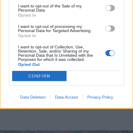
πραγματοποιήθηκαν σε Αργολίδα και
I want to opt-out of the Sale of my
Personal Data.
Κορινθία
Opted In
Συνελήφθησαν 4 άτομα, τα τρία ανήλικα, για
I want to opt-out of processing my
ναρκωτικά στην Κορινθία
Personal Data for Targeted Advertising.
Opted In
I want to opt-out of Collection, Use,
Διάβασε περισσότερα
Retention, Sale, and/or Sharing of my
Personal Data that Is Unrelated with the
Purposes for which it was collected.
Opted Out
Πελοπόννησος
Λακωνία
Αστυνομικό ρεπορτάζ
CONFIRM
Κοινωνία
Data Deletion
Data Access
Privacy Policy