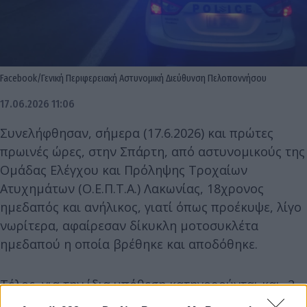
Facebook/Γενική Περιφερειακή Αστυνομική Διεύθυνση Πελοποννήσου
17.06.2026 11:06
Συνελήφθησαν, σήμερα (17.6.2026) και πρώτες
πρωινές ώρες, στην Σπάρτη, από αστυνομικούς της
Ομάδας Ελέγχου και Πρόληψης Τροχαίων
Ατυχημάτων (Ο.Ε.Π.Τ.Α.) Λακωνίας, 18χρονος
ημεδαπός και ανήλικος, γιατί όπως προέκυψε, λίγο
νωρίτερα, αφαίρεσαν δίκυκλη μοτοσυκλέτα
ημεδαπού η οποία βρέθηκε και αποδόθηκε.
Τέλος, για την ίδια υπόθεση κατηγορούνται και -2-
αλλοδαποί ηλικίας 53 και 43 ετών, αντίστοιχα, για