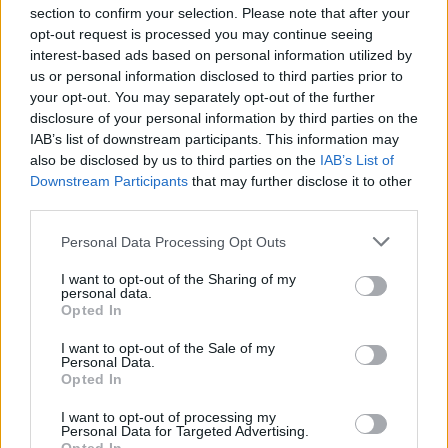
section to confirm your selection. Please note that after your
opt-out request is processed you may continue seeing
interest-based ads based on personal information utilized by
us or personal information disclosed to third parties prior to
your opt-out. You may separately opt-out of the further
disclosure of your personal information by third parties on the
IAB’s list of downstream participants. This information may
also be disclosed by us to third parties on the
IAB’s List of
Downstream Participants
that may further disclose it to other
third parties.
Personal Data Processing Opt Outs
I want to opt-out of the Sharing of my
personal data.
Δελτίο Τύπου
Opted In
I want to opt-out of the Sale of my
Όπως προέκυψε από την προανάκριση, ο
Personal Data.
Opted In
20χρονος, είχε προβεί σε παραγγελία μέσω
διαδικτύου των προαναφερόμενων ποσοτήτων
I want to opt-out of processing my
Personal Data for Targeted Advertising.
κροτίδων από χώρα του εξωτερικού, με σκοπό την