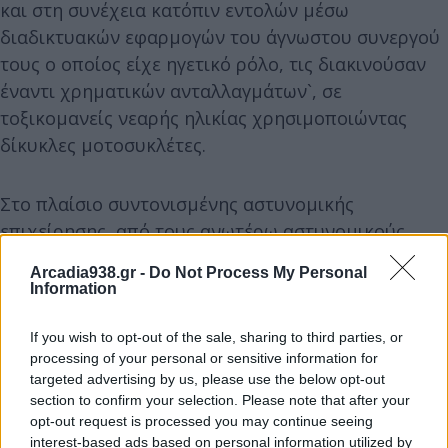
και στη συνέχεια κατόπιν εντολών μέσω
διαδικτυακών εφαρμογών του άγνωστου συνεργού
τους ο οποίος είχε ηγετικό ρόλο, τις διακινούσαν
έναντι χρηματικών ανταλλαγμάτων`, σε
τοξικομανείς νεαρής ηλικίας χρησιμοποιώντας
δίκυκλες μοτοσυκλέτες.
Στο πλαίσιο συντονισμένης αστυνομικής
επιχείρησης, από τους ανωτέρω αστυνομικούς,
πραγματοποιήθηκαν έρευνες στις οικίες των
Arcadia938.gr -
Do Not Process My Personal
συλληφθέντων, όπου βρέθηκαν και κατασχέθηκαν
Information
συνολικά:
-ποσότητα κάνναβης συνολικού βάρους -390,5-
If you wish to opt-out of the sale, sharing to third parties, or
processing of your personal or sensitive information for
γραμμαρίων,
targeted advertising by us, please use the below opt-out
-20- βεγγαλικά,
section to confirm your selection. Please note that after your
-1- αναδιπλούμενο στιλέτο, με μήκος λάμας -10-
opt-out request is processed you may continue seeing
interest-based ads based on personal information utilized by
εκατοστών,