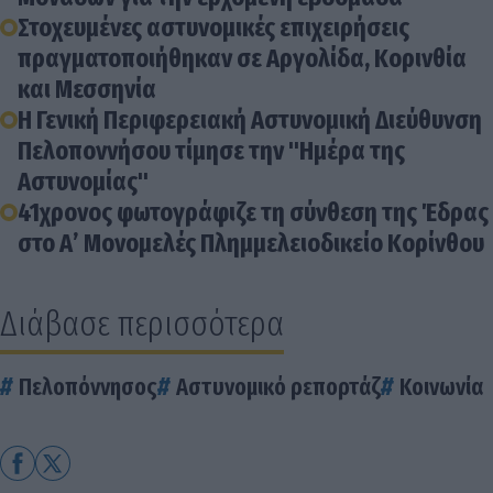
Στοχευμένες αστυνομικές επιχειρήσεις
πραγματοποιήθηκαν σε Αργολίδα, Κορινθία
και Μεσσηνία
Η Γενική Περιφερειακή Αστυνομική Διεύθυνση
Πελοποννήσου τίμησε την "Ημέρα της
Αστυνομίας"
41χρονος φωτογράφιζε τη σύνθεση της Έδρας
στο Α’ Μονομελές Πλημμελειοδικείο Κορίνθου
Διάβασε περισσότερα
Πελοπόννησος
Αστυνομικό ρεπορτάζ
Κοινωνία