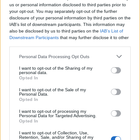
us or personal information disclosed to third parties prior to
-2- ζυγαριές και
your opt-out. You may separately opt-out of the further
-2- κινητά τηλέφωνα, ως μέσα επικοινωνίας για την
disclosure of your personal information by third parties on the
τέλεση αξιόποινων πράξεων.
IAB’s list of downstream participants. This information may
also be disclosed by us to third parties on the
IAB’s List of
Downstream Participants
that may further disclose it to other
third parties.
Personal Data Processing Opt Outs
I want to opt-out of the Sharing of my
personal data.
Opted In
I want to opt-out of the Sale of my
Personal Data.
Opted In
I want to opt-out of processing my
Personal Data for Targeted Advertising.
Opted In
Οι συλληφθέντες θα οδηγηθούν αρμοδίως, ενώ η
I want to opt-out of Collection, Use,
Retention, Sale, and/or Sharing of my