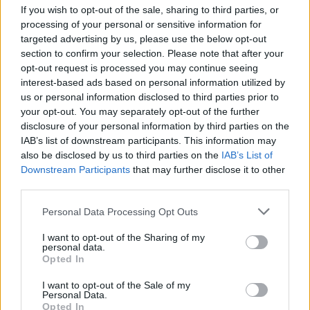
If you wish to opt-out of the sale, sharing to third parties, or
οποίας εκδόθηκε εντολή προσωρινής σύλληψης της
processing of your personal or sensitive information for
Εισαγγελίας Εφετών Ναυπλίου για εμπόριο ή
targeted advertising by us, please use the below opt-out
προμήθεια ναρκωτικών ή διεγερτικών ουσιών.
section to confirm your selection. Please note that after your
opt-out request is processed you may continue seeing
interest-based ads based on personal information utilized by
us or personal information disclosed to third parties prior to
Διάβασε σχετικά
your opt-out. You may separately opt-out of the further
disclosure of your personal information by third parties on the
IAB’s list of downstream participants. This information may
Στην Ηλεία εντοπίστηκαν οι γονείς του
also be disclosed by us to third parties on the
IAB’s List of
βρέφους που το άφησαν να κλαίει σε
Downstream Participants
that may further disclose it to other
third parties.
μπαλκόνι της Θεσσαλονίκης
42χρονος "μπούκαρε" σε σπίτι για να κλέψει
Personal Data Processing Opt Outs
δύο δοχεία... λάδι!
I want to opt-out of the Sharing of my
Το Αστυνομικό Τμήμα Βόρειας Κυνουρίας
personal data.
Opted In
εξιχνίασε κλοπή που έγινε το 2017 στη Νέα Κίο
Εγκληματική ομάδα που είχε διαπράξει 31
I want to opt-out of the Sale of my
Personal Data.
απάτες, κλοπές και απόπειρες απάτης σε 7
Opted In