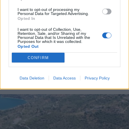
μήνες εξιχνίασε η ΕΛ.ΑΣ.
I want to opt-out of processing my
Personal Data for Targeted Advertising.
Opted In
Διάβασε περισσότερα
I want to opt-out of Collection, Use,
Retention, Sale, and/or Sharing of my
Personal Data that Is Unrelated with the
Purposes for which it was collected.
Πελοπόννησος
Αστυνομικό ρεπορτάζ
Κοινωνία
Opted Out
CONFIRM
Data Deletion
Data Access
Privacy Policy