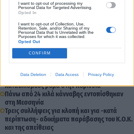
I want to opt-out of processing my
Διάβασε σχετικά
Personal Data for Targeted Advertising.
Opted In
I want to opt-out of Collection, Use,
Συνελήφθη 61χρονος κατηγορούμενος για
Retention, Sale, and/or Sharing of my
Personal Data that Is Unrelated with the
διπλή ανθρωποκτονία στη Μεσσηνία
Purposes for which it was collected.
Opted Out
Χειροπέδες σε 55χρονο για ναρκωτικά στο
Ναύπλιο
CONFIRM
Λεωνίδιο: Χειροπέδες σε 55χρονο εις βάρος
του οποίου εκκρεμούσε δικαστική απόφαση
Data Deletion
Data Access
Privacy Policy
Εξι συλλήψεις μετά απο "ντου" της ΕΛ.ΑΣ. σε
καταυλισμούς ρομά στην Κορινθία
Πάνω από 24 κιλά κάνναβης εντοπίσθηκαν
στη Μεσσηνία
Τρεις συλλήψεις για κλοπή και για -κατά
περίπτωση- αδικήματα παράβασης του Κ.Ο.Κ.
και της απείθειας