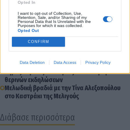
Opted In
I want to opt-out of Collection, Use,
Retention, Sale, and/or Sharing of my
Personal Data that Is Unrelated with the
Purposes for which it was collected.
Opted Out
Διάβασε σχετικά
CONFIRM
Δήμος Βόρειας Κυνουρίας: δράσεις δικτύωσης
του Κέντρου Κοινότητας τον μήνα Μάιο
Data Deletion
Data Access
Privacy Policy
Δήμος Βόρειας Κυνουρίας: Το πανόραμα των
θερινών εκδηλώσεων
Μελωδική βραδιά με την Τίνα Αλεξοπούλου
στο Καστράκι της Μελιγούς
Διάβασε περισσότερα