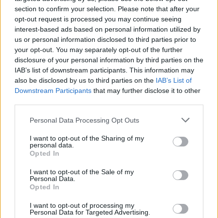
πληρούν τα κριτήρια για το ειδικό καθεστώς
section to confirm your selection. Please note that after your
opt-out request is processed you may continue seeing
«επενδυτικού χρυσού» και απαλλάσσονται από τον
interest-based ads based on personal information utilized by
ΦΠΑ για το έτος 2025.
us or personal information disclosed to third parties prior to
your opt-out. You may separately opt-out of the further
disclosure of your personal information by third parties on the
Δείτε αναλυτικά τον κατάλογο με τα νομίσματα
IAB’s list of downstream participants. This information may
που απαλλάσσονται από ΦΠΑ
also be disclosed by us to third parties on the
IAB’s List of
Downstream Participants
that may further disclose it to other
third parties.
Διάβασε σχετικά
Personal Data Processing Opt Outs
I want to opt-out of the Sharing of my
Χρυσές λίρες στην Ευρώπη: Ιστορία, είδη και
personal data.
Opted In
αξία - Πώς μπορείτε να πουλήσετε ή να
αγοράσετε
I want to opt-out of the Sale of my
Personal Data.
Opted In
Διάβασε περισσότερα
I want to opt-out of processing my
Personal Data for Targeted Advertising.