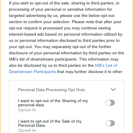
If you wish to opt-out of the sale, sharing to third parties, or
προειδοποίηση, γι' αυτό λοιπόν οι
processing of your personal or sensitive information for
εγκαταστάσεις και τα δίκτυα θα πρέπει να
targeted advertising by us, please use the below opt-out
θεωρούνται ότι ΒΡΙΣΚΟΝΤΑΙ
section to confirm your selection. Please note that after your
opt-out request is processed you may continue seeing
ΣΥΝΕΧΕΙΑ ΥΠΟ ΤΑΣΗ.
interest-based ads based on personal information utilized by
us or personal information disclosed to third parties prior to
Για λόγους ασφαλείας, απαγορεύεται η προσέγγιση
your opt-out. You may separately opt-out of the further
disclosure of your personal information by third parties on the
στους αγωγούς ή σε άλλα στοιχεία του δικτύου,
IAB’s list of downstream participants. This information may
έστω και αν βρίσκονται στο έδαφος.
also be disclosed by us to third parties on the
IAB’s List of
Downstream Participants
that may further disclose it to other
third parties.
Διάβασε σχετικά
Personal Data Processing Opt Outs
I want to opt-out of the Sharing of my
Διακοπή ρεύματος την Πέμπτη στην Γορτυνία
personal data.
Opted In
Πολύωρη διακοπή ρεύματος την Πέμπτη σε
οικισμό του Δήμου Μεγαλόπολης
I want to opt-out of the Sale of my
Personal Data.
Διακοπή ρεύματος την Κυριακή στην Γορτυνία
Opted In