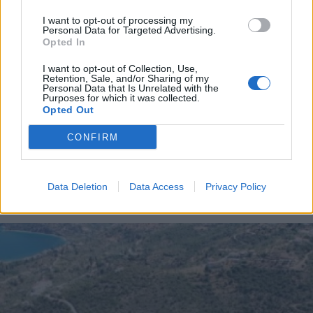
Διακοπή ρεύματος τη Δευτέρα στην Γορτυνία
I want to opt-out of processing my
Personal Data for Targeted Advertising.
Opted In
Διάβασε περισσότερα
I want to opt-out of Collection, Use,
Retention, Sale, and/or Sharing of my
Personal Data that Is Unrelated with the
Purposes for which it was collected.
Δήμος Γορτυνίας
Αρκαδία
Opted Out
CONFIRM
Data Deletion
Data Access
Privacy Policy