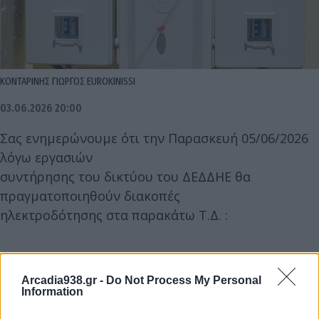
ΚΟΝΤΑΡΙΝΗΣ ΓΙΩΡΓΟΣ EUROKINISSI
03.06.2026 20:00
Σας ενημερώνουμε ότι την Παρασκευή 05/06/2026
λόγω εργασιών
συντήρησης του δικτύου του ΔΕΔΔΗΕ θα
πραγματοποιηθούν διακοπές
ηλεκτροδότησης στα παρακάτω Τ.Δ. :
08:30 π.μ. - 12:30 π.μ. ΓΟΡΤΥΝΙΑΣ Δ.Δ.:
ΛΑΓΚΑΔΙΩΝ
Arcadia938.gr -
Do Not Process My Personal
Information
Η επανατροφοδότηση θα γίνει χωρίς