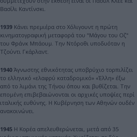
συμμετέχουν στην έκθεση είναι οι Παουλ Κλέε και
Βασίλι Καντίνσκι.
1939
Κάνει πρεμιέρα στο Χόλιγουντ η πρώτη
κινηματογραφική μεταφορά του "Μάγου του Οζ"
του Φράνκ Μπάουμ. Την Ντόροθι υποδυόταν η
Τζούντι Γκάρλαντ.
1940
Άγνωστης εθνικότητας υποβρύχιο τορπιλίζει
το ελληνικό «ελαφρύ καταδρομικό» «Έλλη» έξω
από το λιμάνι της Τήνου όπου και βυθίζεται. Την
επομένη επιβεβαιώνονται οι αρχικές υποψίες περί
ιταλικής ευθύνης. Η Κυβέρνηση των Αθηνών ουδέν
ανακοινώνει.
1945
Η Κορέα απελευθερώνεται, μετά από 35