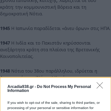
χρόνια ιαπωνικής κατοχής. Χωρίζεται σε δύο
κράτη: την κομμουνιστική Βόρεια και τη
δημοκρατική Νότια.
1945
Η Ιαπωνία παραδίδεται «άνευ όρων» στις ΗΠΑ.
1947
Η Ινδία και το Πακιστάν κηρύσσονται
ανεξάρτητα κράτη στα πλαίσια της Βρετανικής
Κοινοπολιτείας.
1948
Νότια του 38ου παράλληλου, ιδρύεται η
Δημοκρατία της (Νότιας) Κορέας.
Arcadia938.gr -
Do Not Process My Personal
Information
1959
Οι Σοβιετικοί δεν επιτρέπουν στον Νίξον να
δει το εργοστάσιο κατασκευής πυραύλων κατά την
If you wish to opt-out of the sale, sharing to third parties, or
επίσκεψή του.
processing of your personal or sensitive information for