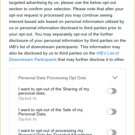
targeted advertising by us, please use the below opt-out
section to confirm your selection. Please note that after your
1960
Η Δημοκρατία του Κονγκό κερδίζει την
opt-out request is processed you may continue seeing
ανεξαρτησία της από τη Γαλλία.
interest-based ads based on personal information utilized by
us or personal information disclosed to third parties prior to
your opt-out. You may separately opt-out of the further
1960
Στη Βιρτζίνια των ΗΠΑ, αρχίζουν οι εγγραφές
disclosure of your personal information by third parties on the
των πρώτων μαύρων σε σχολεία λευκών.
IAB’s list of downstream participants. This information may
also be disclosed by us to third parties on the
IAB’s List of
Downstream Participants
that may further disclose it to other
1961
Αρχίζει να χτίζεται το «Τείχος του Αίσχους»
third parties.
στο Βερολίνο, που για χρόνια θα χωρίζει τη
Personal Data Processing Opt Outs
Γερμανία σε ανατολική και δυτική.
I want to opt-out of the Sharing of my
personal data.
1962
Η Ολλανδία υπογράφει συμφωνία με την
Opted In
οποία παραχωρεί στην Ινδονησία τη διακυβέρνηση
I want to opt-out of the Sale of my
της Νέας Γουινέας.
Personal Data.
Opted In
1965
Οι Μπιτλς παίζουν μπροστά σε 60.000 θεατές
I want to opt-out of processing my
Personal Data for Targeted Advertising.