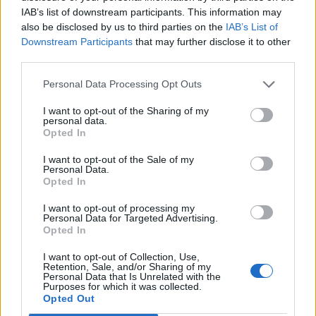
γαστρονομία, το περιβάλλον. Με αυτόν τον τρόπο,
IAB’s list of downstream participants. This information may
η Πελοπόννησος επενδύει σε νέα μοντέλα
also be disclosed by us to third parties on the
IAB’s List of
εμπειρίας, υψηλής προστιθέμενης αξίας.
Downstream Participants
that may further disclose it to other
third parties.
Κατά την παρέμβασή του, ο Περιφερειάρχης
Personal Data Processing Opt Outs
Δημήτρης Πτωχός τόνισε: «Η δημιουργία του
I want to opt-out of the Sharing of my
Παρατηρητηρίου Κλιματικής Προσαρμογής μας
personal data.
Opted In
δίνει τα δεδομένα και τα εργαλεία που
χρειαζόμαστε, ώστε να προσαρμόσουμε κρίσιμες
I want to opt-out of the Sale of my
Personal Data.
υποδομές, να προλαμβάνουμε κινδύνους και να
Opted In
αξιολογούμε την πορεία των κλιματικών αλλαγών.
I want to opt-out of processing my
Η Περιφέρεια αποκτά μία νέα, σύγχρονη δομή με
Personal Data for Targeted Advertising.
Opted In
ένταση γνώσης, ικανή να προσελκύσει επιστήμονες
και ταλαντούχους ανθρώπους που θα ξεδιπλώσουν
I want to opt-out of Collection, Use,
Retention, Sale, and/or Sharing of my
τη δημιουργικότητά τους προς όφελος της
Personal Data that Is Unrelated with the
Purposes for which it was collected.
Πελοποννήσου».
Opted Out