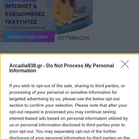
Παράλληλα, το Παρατηρητήριο θα έχει
εκπαιδευτικό και κοινωνικό χαρακτήρα με έναν
Arcadia938.gr -
Do Not Process My Personal
Information
προσαρμοσμένο περιβάλλοντα χώρο, εντυπωσιακό
κέντρο προβολών και διαδραστικές εφαρμογές που
If you wish to opt-out of the sale, sharing to third parties, or
«μεταφράζουν» την επιστήμη σε καθημερινή
processing of your personal or sensitive information for
εμπειρία για πολίτες, επισκέπτες και μαθητές. Το
targeted advertising by us, please use the below opt-out
section to confirm your selection. Please note that after your
έργο εντάσσεται στο δίκτυο Peloponnese
opt-out request is processed you may continue seeing
Immersive Experiences, το οποίο σχεδιάζει η
interest-based ads based on personal information utilized by
Περιφέρεια για να αναδείξει, με σύγχρονο τρόπο,
us or personal information disclosed to third parties prior to
θεματικές όπως η ιστορία, η μυθολογία, η
your opt-out. You may separately opt-out of the further
disclosure of your personal information by third parties on the