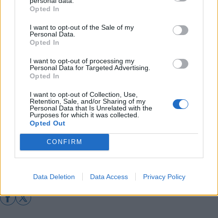
personal data.
Τρίπολη
Opted In
Ο Δήμος Τρίπολης γιορτάζει την Παγκόσμια
I want to opt-out of the Sale of my
Ημέρα Μουσικής με τον "Λαϊκό Παράδεισο"
Personal Data.
Opted In
Την τελευταία Κυριακή του Ιούνη το "Πάρε
Θέση"
I want to opt-out of processing my
Personal Data for Targeted Advertising.
Ενας στους 17 έκανε χρήση της ρύθμισης για
Opted In
εξαγορά καταπατημένης έκτασης του
I want to opt-out of Collection, Use,
Δημοσίου
Retention, Sale, and/or Sharing of my
Personal Data that Is Unrelated with the
Purposes for which it was collected.
Opted Out
Διάβασε περισσότερα
CONFIRM
Δήμος Τρίπολης
Αρκαδία
Πολιτική
Data Deletion
Data Access
Privacy Policy