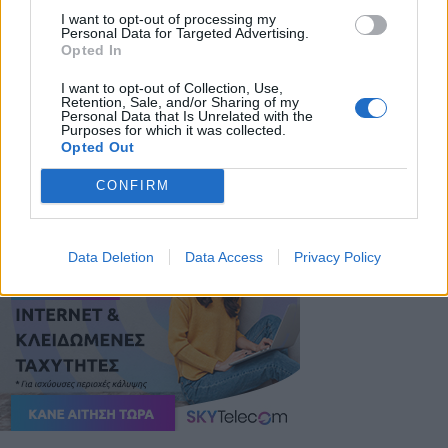
είναι για κάθε παιδί ασφαλής και ευχάριστη. Είμαι
I want to opt-out of processing my
ιδιαίτερα ικανοποιημένη από την οργάνωση και τη
Personal Data for Targeted Advertising.
Opted In
φροντίδα που παρέχεται στις εγκαταστάσεις μας. Ο
Δήμος μας στηρίζει το θεσμό των κατασκηνώσεων
I want to opt-out of Collection, Use,
Retention, Sale, and/or Sharing of my
και προνοεί για τις καλύτερες συνθήκες φιλοξενίας
Personal Data that Is Unrelated with the
Purposes for which it was collected.
για τα παιδιά".
Opted Out
CONFIRM
Data Deletion
Data Access
Privacy Policy