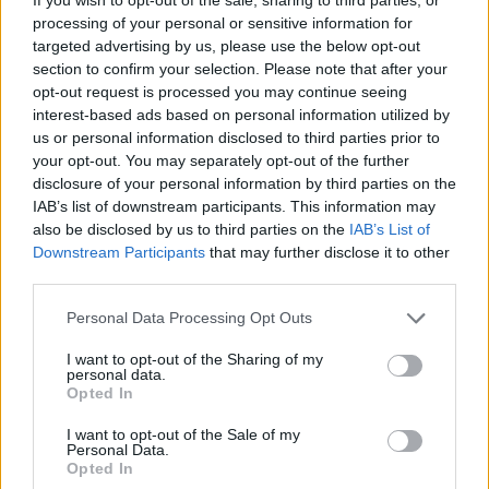
processing of your personal or sensitive information for
targeted advertising by us, please use the below opt-out
section to confirm your selection. Please note that after your
opt-out request is processed you may continue seeing
interest-based ads based on personal information utilized by
us or personal information disclosed to third parties prior to
Παράλληλα, πραγματοποίησε έλεγχο του ιατρείου
your opt-out. You may separately opt-out of the further
disclosure of your personal information by third parties on the
της κατασκήνωσης, διαπιστώνοντας την πλήρη
IAB’s list of downstream participants. This information may
αρτιότητά του σε εξοπλισμό και φαρμακευτικό
also be disclosed by us to third parties on the
IAB’s List of
υλικό, καθώς και την ετοιμότητα του προσωπικού
Downstream Participants
that may further disclose it to other
για την αντιμετώπιση τυχόν περιστατικών.
third parties.
Personal Data Processing Opt Outs
Σε δηλώσεις της η κα. Κορώνη τόνισε: "Η υγεία και η
I want to opt-out of the Sharing of my
ασφάλεια των παιδιών μας αποτελεί
personal data.
Opted In
προτεραιότητα. Οι κατασκηνώσεις είναι χώρος
χαράς, δημιουργίας και ξεγνοιασιάς, και οφείλουμε
I want to opt-out of the Sale of my
Personal Data.
όλοι να διασφαλίσουμε πως η εμπειρία αυτή θα
Opted In