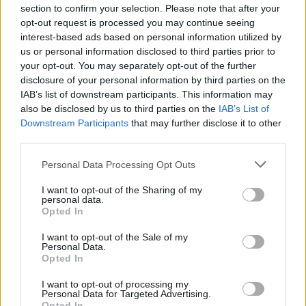
section to confirm your selection. Please note that after your
ανισότητες, επισημαίνοντας ότι ο Δήμος Τρίπολης
opt-out request is processed you may continue seeing
εργάζεται συστηματικά προς την κατεύθυνση της
interest-based ads based on personal information utilized by
δημιουργίας και διατήρησης μιας πραγματικά
us or personal information disclosed to third parties prior to
υγιούς πόλης.
your opt-out. You may separately opt-out of the further
disclosure of your personal information by third parties on the
IAB’s list of downstream participants. This information may
also be disclosed by us to third parties on the
IAB’s List of
Downstream Participants
that may further disclose it to other
third parties.
Personal Data Processing Opt Outs
I want to opt-out of the Sharing of my
personal data.
Opted In
I want to opt-out of the Sale of my
Personal Data.
Opted In
I want to opt-out of processing my
Personal Data for Targeted Advertising.
Στη συνέχεια, η Εντεταλμένη Σύμβουλος
Opted In