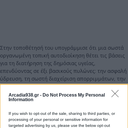
Στην τοποθέτησή του υπογράμμισε ότι μια σωστά
οργανωμένη τοπική αυτοδιοίκηση θέτει τις βάσεις
για τη διατήρηση της δημόσιας υγείας,
επενδύοντας σε έξι βασικούς πυλώνες: την ασφαλή
ύδρευση, τη σωστή διαχείριση απορριμμάτων, την
άθληση, τη μικροκινητικότητα, τους χώρους
πρασίνου και την προληπτική ιατρική. Παράλληλα,
Arcadia938.gr -
Do Not Process My Personal
Information
σημείωσε πως υποχρέωση κάθε Δήμου είναι να
διασφαλίζει τις απαραίτητες υποδομές και δράσεις
If you wish to opt-out of the sale, sharing to third parties, or
για τη σωματική, ψυχική και κοινωνική ευεξία των
processing of your personal or sensitive information for
δημοτών, χωρίς διακρίσεις και κοινωνικές
targeted advertising by us, please use the below opt-out