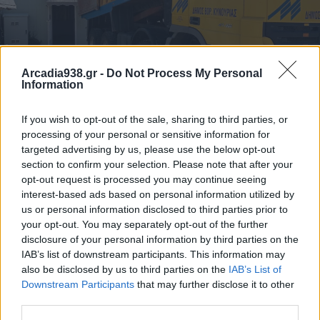
Arcadia938.gr -
Do Not Process My Personal
Information
If you wish to opt-out of the sale, sharing to third parties, or
processing of your personal or sensitive information for
targeted advertising by us, please use the below opt-out
section to confirm your selection. Please note that after your
opt-out request is processed you may continue seeing
interest-based ads based on personal information utilized by
us or personal information disclosed to third parties prior to
your opt-out. You may separately opt-out of the further
disclosure of your personal information by third parties on the
IAB’s list of downstream participants. This information may
Ο Δήμος Βόρειας Κυνουρίας ευχαριστεί θερμά τη
also be disclosed by us to third parties on the
IAB’s List of
συντοπίτισσα και στέλεχο του Ιδρύματος, κα Μαρία
Downstream Participants
that may further disclose it to other
Αγρανιώτη. Η συμβολή της, η άψογη συνεργασία
third parties.