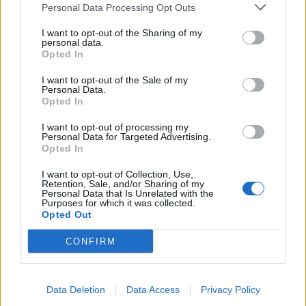
και ο συντονισμός της όλης προσπάθειας υπήρξαν
Personal Data Processing Opt Outs
καθοριστικοί παράγοντες για την επιτυχή
I want to opt-out of the Sharing of my
ολοκλήρωση της δωρεάς.
personal data.
Opted In
Η τοπική αυτοδιοίκηση και οι κοινωνικοί φορείς
I want to opt-out of the Sale of my
Personal Data.
της Βόρειας Κυνουρίας αποδεικνύουν καθημερινά
Opted In
ότι η αλληλεγγύη δεν γνωρίζει σύνορα,
στηρίζοντας με κάθε διαθέσιμο μέσο όσους έχουν
I want to opt-out of processing my
Personal Data for Targeted Advertising.
ανάγκη.
Opted In
I want to opt-out of Collection, Use,
Retention, Sale, and/or Sharing of my
Personal Data that Is Unrelated with the
Διάβασε σχετικά
Purposes for which it was collected.
Opted Out
Δήμος Βόρειας Κυνουρίας: Εγγραφές νηπίων
CONFIRM
στους παιδικούς σταθμούς για το έτος 2026-
2027
Data Deletion
Data Access
Privacy Policy
Σε 8 προσλήψεις προχωρά η Δ.Ε.Υ.Α. Βόρειας