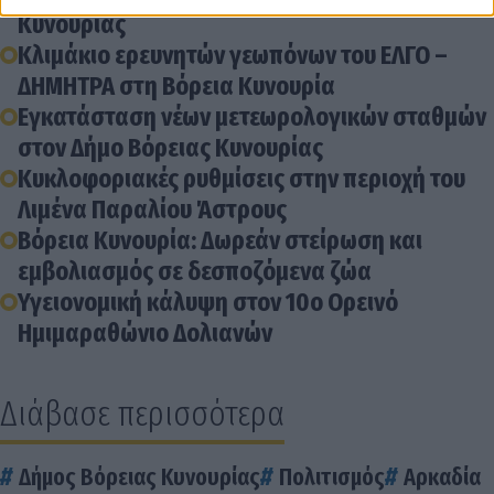
Κυνουρίας
Κλιμάκιο ερευνητών γεωπόνων του ΕΛΓΟ –
ΔΗΜΗΤΡΑ στη Βόρεια Κυνουρία
Εγκατάσταση νέων μετεωρολογικών σταθμών
στον Δήμο Βόρειας Κυνουρίας
Κυκλοφοριακές ρυθμίσεις στην περιοχή του
Λιμένα Παραλίου Άστρους
Βόρεια Κυνουρία: Δωρεάν στείρωση και
εμβολιασμός σε δεσποζόμενα ζώα
Υγειονομική κάλυψη στον 10ο Ορεινό
Ημιμαραθώνιο Δολιανών
Διάβασε περισσότερα
Δήμος Βόρειας Κυνουρίας
Πολιτισμός
Αρκαδία