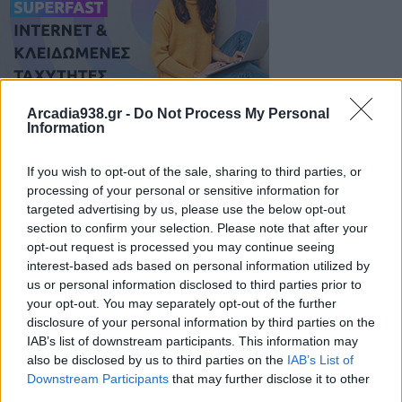
Arcadia938.gr -
Do Not Process My Personal
Information
Υποβολή πρότασης συμμετοχής
If you wish to opt-out of the sale, sharing to third parties, or
processing of your personal or sensitive information for
targeted advertising by us, please use the below opt-out
Οι ενδιαφερόμενοι θα πρέπει να υποβάλλουν
section to confirm your selection. Please note that after your
σφραγισμένο Φάκελο Συμμετοχής (ιδιοχείρως ή
opt-out request is processed you may continue seeing
ταχυδρομικά ή με ταχυμεταφορά) στα Κεντρικά
interest-based ads based on personal information utilized by
us or personal information disclosed to third parties prior to
Γραφεία της Αναπτυξιακής Πάρνωνα στο Λεωνίδιο
your opt-out. You may separately opt-out of the further
Αρκαδίας, Τ.Κ. 22300 μέχρι την 21/04/2025 και ώρα
disclosure of your personal information by third parties on the
16:00 με την επισήμανση «Να μην ανοιχθεί από την
IAB’s list of downstream participants. This information may
ταχυδρομική υπηρεσία ή τη γραμματεία».
also be disclosed by us to third parties on the
IAB’s List of
Downstream Participants
that may further disclose it to other
third parties.