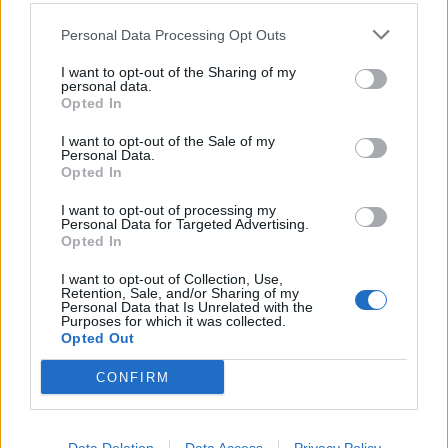
Οι Φάκελοι Συμμετοχής θα πρέπει να έχουν την
Personal Data Processing Opt Outs
ένδειξη «Πρόσκληση Εκδήλωσης Ενδιαφέροντος για
υποβολή προτάσεων για τη σύναψη συμβάσεων
I want to opt-out of the Sharing of my
personal data.
μίσθωσης έργου ιδιωτικού δικαίου στο πλαίσιο
Opted In
υλοποίησης του Σχεδίου (κωδ. ΣΕ-38) με τίτλο
I want to opt-out of the Sale of my
«Στέγαση και Εργασία για τους αστέγους στο Νομό
Personal Data.
Opted In
Λακωνίας», και να πρωτοκολληθούν μέχρι την
προαναφερόμενη ημερομηνία και ώρα.
I want to opt-out of processing my
Personal Data for Targeted Advertising.
Opted In
Φάκελοι που θα υποβληθούν μετά την παραπάνω
I want to opt-out of Collection, Use,
ημερομηνία και ώρα, θα αποκλείονται από τη
Retention, Sale, and/or Sharing of my
Personal Data that Is Unrelated with the
διαδικασία της αξιολόγησης.
Purposes for which it was collected.
Opted Out
Διαβάστε περισσότερες λεπτομέρειες
CONFIRM