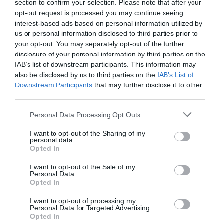
section to confirm your selection. Please note that after your
opt-out request is processed you may continue seeing
interest-based ads based on personal information utilized by
us or personal information disclosed to third parties prior to
your opt-out. You may separately opt-out of the further
disclosure of your personal information by third parties on the
IAB’s list of downstream participants. This information may
also be disclosed by us to third parties on the
IAB’s List of
Downstream Participants
that may further disclose it to other
third parties.
Personal Data Processing Opt Outs
Οι δράσεις αυτές είναι στοχευμένες και
I want to opt-out of the Sharing of my
αποσκοπούν τόσο στην πρόληψη και την
personal data.
καταστολή της εγκληματικότητας, όσο και στην
Opted In
εμπέδωση του αισθήματος ασφάλειας των πολιτών,
I want to opt-out of the Sale of my
ενώ θα συνεχιστούν με αμείωτη ένταση και
Personal Data.
Opted In
ενδιαφέρον, σε όλες τις περιοχές της Περιφέρειας
Πελοποννήσου.
I want to opt-out of processing my
Personal Data for Targeted Advertising.
Opted In