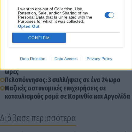
I want to opt-out of Collection, Use,
Διάβασε σχετικά
Retention, Sale, and/or Sharing of my
Personal Data that Is Unrelated with the
Purposes for which it was collected.
Opted Out
Εξι συλλήψεις στην Αρκαδία, απόρροια
αστυνομικών επιχειρήσεων
CONFIRM
Άργος: Συλλήψεις για ναρκωτικά - Κατείχαν
ποσότητες κάνναβης
Data Deletion
Data Access
Privacy Policy
Πελοπόννησος: Επτά συλλήψεις μέσα σε 24
ώρες
Πελοπόννησος: 3 συλλήψεις σε ένα 24ωρο
Μαζικές αστυνομικές επιχειρήσεις σε
καταυλισμούς ρομά σε Κορινθία και Αργολίδα
Διάβασε περισσότερα