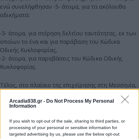
ενώ συνελήφθησαν -5- άτομα, για τα ακόλουθα
αδικήματα:
-3- άτομα, για στέρηση δελτίου ταυτότητας, εκ των
οποίων το ένα και για παράβαση του Κώδικα
Οδικής Κυκλοφορίας,
-2- άτομα, για παραβάσεις του Κώδικα Οδικής
Κυκλοφορίας.
Τέλος, στο πλαίσιο της επιχείρησης στη Μεσσηνία,
βεβαιώθηκαν -17- παραβάσεις του Κώδικα Οδικής
Κυκλοφορίας και πραγματοποιήθηκαν -2-
Arcadia938.gr -
Do Not Process My Personal
Information
ακινητοποιήσεις οχημάτων.
If you wish to opt-out of the sale, sharing to third parties, or
processing of your personal or sensitive information for
targeted advertising by us, please use the below opt-out