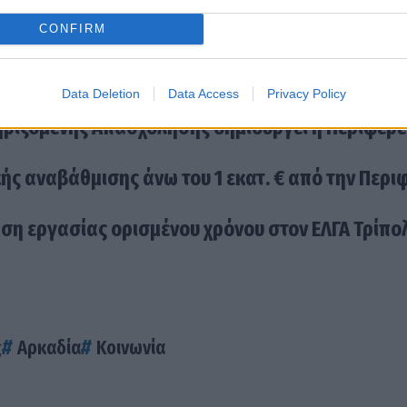
CONFIRM
Data Deletion
Data Access
Privacy Policy
ηριζόμενης Απασχόλησης δημιουργεί η Περιφέρε
κής αναβάθμισης άνω του 1 εκατ. € από την Περι
ση εργασίας ορισμένου χρόνου στον ΕΛΓΑ Τρίπο
ς
Αρκαδία
Κοινωνία