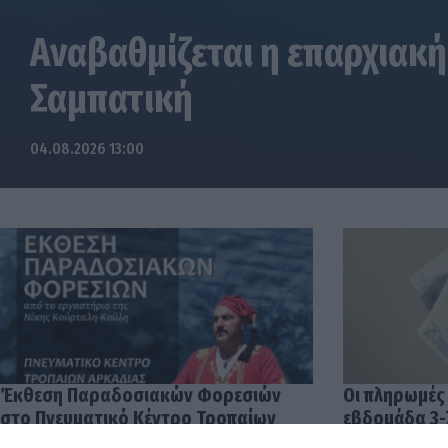
Αναβαθμίζεται η επαρχιακή
Σαμπατική
04.08.2026 13:00
Έκθεση Παραδοσιακών Φορεσιών
Οι πληρωμές
στο Πνευματικό Κέντρο Τροπαίων
εβδομάδα 3-
04.08.2026 12:57
03.08.2026 14: