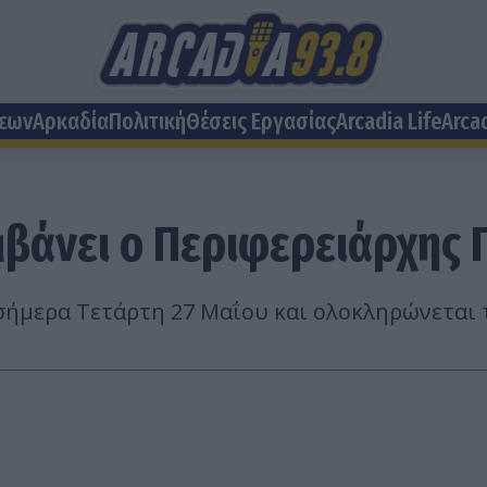
σεων
Αρκαδία
Πολιτική
Θέσεις Eργασίας
Arcadia Life
Arca
μβάνει ο Περιφερειάρχης
σήμερα Τετάρτη 27 Μαΐου και ολοκληρώνεται 