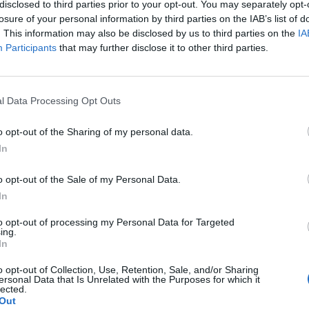
μα Ειδίκευσης στην Εφαρμοσμένη Διαχείριση Κινδύ
disclosed to third parties prior to your opt-out. You may separately opt-
τα γενικά προσόντα διορισμού που προβλέπονται γι
losure of your personal information by third parties on the IAB’s list of
. This information may also be disclosed by us to third parties on the
IA
Participants
that may further disclose it to other third parties.
l Data Processing Opt Outs
ε άλλο εξουσιοδοτημένο από αυτούς πρόσωπο, εφό
o opt-out of the Sharing of my personal data.
 θεωρημένη από δημόσια αρχή, είτε ταχυδρομικά 
In
των αιτήσεων ταχυδρομικώς το εμπρόθεσμο των αι
ελος αποστολής, ο οποίος μετά την αποσφράγισή το
o opt-out of the Sale of my Personal Data.
In
μήμα Γραμματείας της Διεύθυνσης Διοίκησης της Π
, Τρίπολη) σχετική αίτηση στην οποία θα αναφέρετα
to opt-out of processing my Personal Data for Targeted
ing.
ημμένα ευκρινή φωτοαντίγραφα.
In
o opt-out of Collection, Use, Retention, Sale, and/or Sharing
Περιφέρεια
ersonal Data that Is Unrelated with the Purposes for which it
lected.
Out