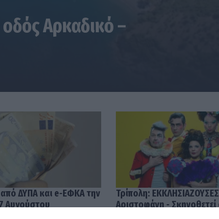
 οδός Αρκαδικό –
 από ΔΥΠΑ και e-ΕΦΚΑ την
Τρίπολη: ΕΚΚΛΗΣΙΑΖΟΥΣΕΣ
7 Αυγούστου
Αριστοφάνη - Σκηνοθετεί
Μουμουλίδης
58