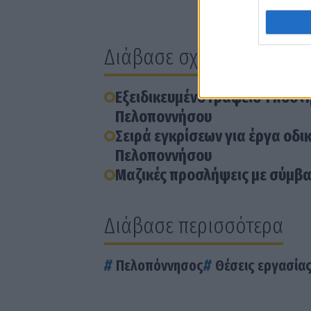
Διάβασε σχετικά
Εξειδικευμένο Γραφείο Υποστ
Πελοποννήσου
Σειρά εγκρίσεων για έργα οδι
Πελοποννήσου
Μαζικές προσλήψεις με σύμβα
Διάβασε περισσότερα
Πελοπόννησος
Θέσεις εργασία