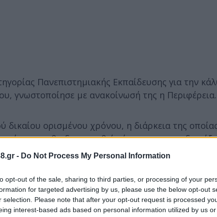
τηγορίας Πανεπιστημιακής Εκπαίδευσης για την κά
υ, γνωστοποίησε με ανακοίνωσή της η Περιφέρεια.
ύ δικαίου ορισμένου χρόνου, η διάρκεια της οποία
ννήσου και θα διενεργηθεί σύμφωνα με τις διατάξε
της Αυτοδιοίκησης και της Αποκεντρωμένης Διοίκησ
8.gr -
Do Not Process My Personal Information
to opt-out of the sale, sharing to third parties, or processing of your per
δίπλωμα Πανεπιστημιακής Εκπαίδευσης της ημεδαπής
formation for targeted advertising by us, please use the below opt-out s
r selection. Please note that after your opt-out request is processed y
προτιμηθούν οι κάτοχοι πτυχίου Τμήματος Βιομηχα
eing interest-based ads based on personal information utilized by us or