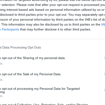
ς χώρους της Ιεράς Μονής Χρυσοπηγής.
r selection. Please note that after your opt-out request is processed y
eing interest-based ads based on personal information utilized by us or
disclosed to third parties prior to your opt-out. You may separately opt-
losure of your personal information by third parties on the IAB’s list of
. This information may also be disclosed by us to third parties on the
IA
Participants
that may further disclose it to other third parties.
l Data Processing Opt Outs
o opt-out of the Sharing of my personal data.
In
o opt-out of the Sale of my Personal Data.
In
ποχής, όπως ο Παλαιών Πατρών Γερμανός και ο Ρή
to opt-out of processing my Personal Data for Targeted
νέλαβε την οργάνωση της οικονομίας και της δημόσ
ing.
In
ρίσιμη υπήρξε η απόφαση της 30ης Μαΐου «περί οργ
o opt-out of Collection, Use, Retention, Sale, and/or Sharing