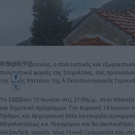
12.06.2026 15:33
Ο Δήμος Γορτυνίας, ο πολιτιστικός και εξωραϊστικό
πολιτιστικοί φορείς της Στεμνίτσας, σας προσκαλο
της 205ης Επετείου της Α΄ Πελοποννησιακής Γερουσί
Το Σάββατο 13 Ιουνίου στις 21:00μ.μ., στην πλατεί
και δημοτικό πρόγραμμα. Την Κυριακή 14 Ιουνίου σ
Όρθρος και Αρχιερατική Θεία λειτουργία ιερουργ
Μεγαλοπόλεως κ.κ. Νικηφόρου και θα ακολουθήσει
Αλεξανδρή, νομικό, τέως Γενικό Γραμματέα του υ