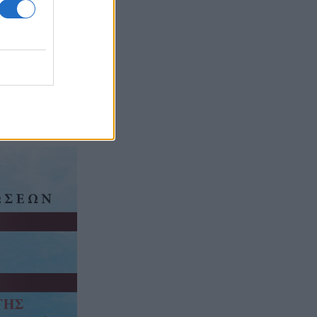
οτροπή: «Να
ογραφή:
ις