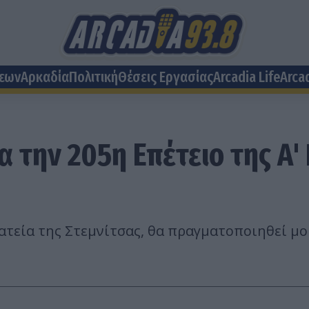
σεων
Αρκαδία
Πολιτική
Θέσεις Eργασίας
Arcadia Life
Arca
α την 205η Επέτειο της Α
πλατεία της Στεμνίτσας, θα πραγματοποιηθεί μ