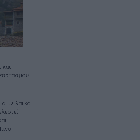
 και
ς εορτασμού
ιά με λαϊκό
ελεστεί
και
Πάνο
υ