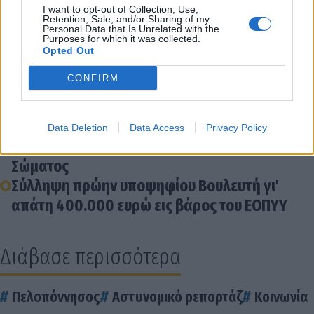
I want to opt-out of Collection, Use,
Retention, Sale, and/or Sharing of my
Personal Data that Is Unrelated with the
Purposes for which it was collected.
Διάβασε σχετικά
Opted Out
CONFIRM
Ανακοίνωση της Πανελλήνιας Ομοσπονδίας
Ενώσεων Προσωπικού Λιμενικού Σώματος
Μηχανική βλάβη σε ιστιοφόρο στην Καλαμάτα
Data Deletion
Data Access
Privacy Policy
προκάλεσε παρέμβαση του Λιμενικού
Σώματος
Σύλληψη πρώην υποψηφίου Βουλευτή γι'
απάτη 400.000 ευρώ εις βάρος του ΕΟΠΥΥ
Διάβασε περισσότερα
Πελοπόννησος
Αστυνομικό ρεπορτάζ
Κοινωνία