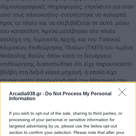
δημοσιογραφικές πληροφορίες, επρόκειτο για έναν
από τους πλοιοκτήτες-
εντοπίστηκε να κολυμπά
προς το πλοίο και να επιβιβάζεται σε αυτό, μέσω
του καταπέλτη. Άμεσα μετέβησαν στο πλοίο
στελέχη της Λιμενικής Αρχής και του Τοπικού
Κλιμακίου Επιθεώρησης Πλοίων (ΤΚΕΠ) του λιμένα
Νεάπολης Βοιών, όπου κατά τη διενέργεια
επιθεώρησης διαπιστώθηκε ότι είχε παρουσιαστεί
βλάβη στη δεξιά κύρια μηχανή, η οποία είχε
επισκευαστεί προσωρινά από τον Μηχανικό του
πλοίου.
Arcadia938.gr -
Do Not Process My Personal
Information
Από το περιστατικό δεν αναφέρθηκε τραυματισμός
If you wish to opt-out of the sale, sharing to third parties, or
και δεν παρατηρήθηκε θαλάσσια ρύπανση. Από το
processing of your personal or sensitive information for
Λιμεναρχείο Νεάπολης Βοιών, απαγορεύτηκε ο
targeted advertising by us, please use the below opt-out
απόπλους του Ε/Γ-Ο/Γ, μέχρι την προσκόμιση
section to confirm your selection. Please note that after your