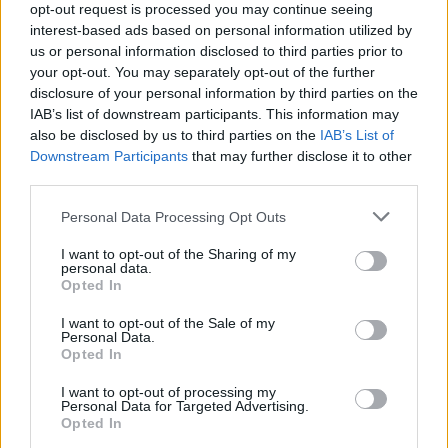
βεβαιωτικού αξιοπλοΐας από τον νηογνώμονα που
opt-out request is processed you may continue seeing
interest-based ads based on personal information utilized by
το παρακολουθεί, ενώ παράλληλα κινήθηκε η
us or personal information disclosed to third parties prior to
διαδικασία επιβολής διοικητικών κυρώσεων.
your opt-out. You may separately opt-out of the further
disclosure of your personal information by third parties on the
IAB’s list of downstream participants. This information may
Δείτε εδώ το βίντεο που δημοσίευσε η
also be disclosed by us to third parties on the
IAB’s List of
ιστοσελίδα ethnos.gr
Downstream Participants
that may further disclose it to other
third parties.
Personal Data Processing Opt Outs
I want to opt-out of the Sharing of my
personal data.
Opted In
I want to opt-out of the Sale of my
Personal Data.
Opted In
I want to opt-out of processing my
Personal Data for Targeted Advertising.
Opted In