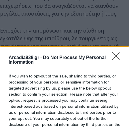
επιχειρήσεις που θα αναγκάζονται να διανύουν
μεγάλες αποστάσεις για την εξυπηρέτησή τους.
Ενισχύει την απομόνωση και την αίσθηση
εγκατάλειψης της υπαίθρου, λειτουργώντας ως
αντικίνητρο για την παραμονή ή την επιστροφή
νέων ανθρώπων.
Arcadia938.gr -
Do Not Process My Personal
Information
Με τον ρυθμό που αποσύρονται όλες οι κρατικές
If you wish to opt-out of the sale, sharing to third parties, or
υπηρεσίες από την Αρκαδία, γεννάται το καίριο
processing of your personal or sensitive information for
ερώτημα: Ανήκουμε ακόμα στην Ελλάδα ή το
targeted advertising by us, please use the below opt-out
Κράτος μας έχει μετονομαστεί σε Αθήνα;
section to confirm your selection. Please note that after your
opt-out request is processed you may continue seeing
interest-based ads based on personal information utilized by
Η περιφέρεια δεν είναι ένας «τελευταίος τροχός
us or personal information disclosed to third parties prior to
της άμαξας» που αντιμετωπίζεται με στενά,
your opt-out. You may separately opt-out of the further
disclosure of your personal information by third parties on the
λογιστικά κριτήρια κόστους-οφέλους. Η παροχή