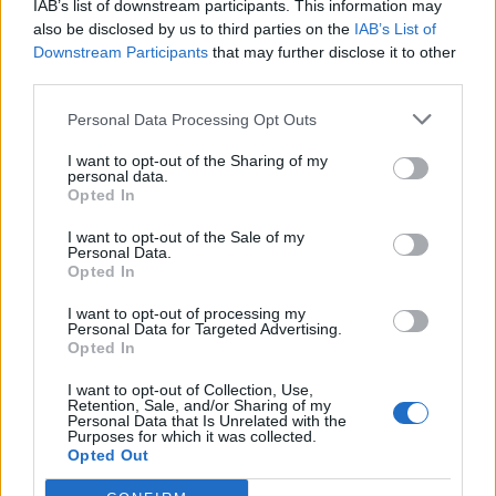
IAB’s list of downstream participants. This information may
καθολικών δημόσιων υπηρεσιών αποτελεί
also be disclosed by us to third parties on the
IAB’s List of
θεμελιώδη υποχρέωση ενός ευνομούμενου
Downstream Participants
that may further disclose it to other
third parties.
κράτους και δικαίωμα κάθε πολίτη, ανεξάρτητα
από τον τόπο διαμονής του.
Personal Data Processing Opt Outs
I want to opt-out of the Sharing of my
Τα Αιτήματά μας
personal data.
Opted In
I want to opt-out of the Sale of my
-Καλούμε την Κυβέρνηση, τα αρμόδια Υπουργεία
Personal Data.
(Ψηφιακής Διακυβέρνησης, Οικονομικών) και τη
Opted In
Διοίκηση των ΕΛΤΑ να λάβουν σοβαρά υπόψη τους
I want to opt-out of processing my
τις ανάγκες και τις διαμαρτυρίες των τοπικών
Personal Data for Targeted Advertising.
Opted In
κοινωνιών και να πράξουν άμεσα τα εξής:
I want to opt-out of Collection, Use,
Retention, Sale, and/or Sharing of my
Personal Data that Is Unrelated with the
-Άμεση και πλήρης ανάκληση της απόφασης για το
Purposes for which it was collected.
κλείσιμο των καταστημάτων των ΕΛΤΑ σε Άστρος,
Opted Out
Δημητσάνα, Λεβίδι και οποιονδήποτε άλλο δήμο