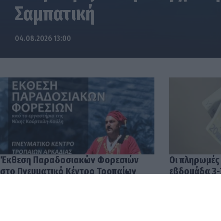
Σαμπατική
04.08.2026 13:00
Έκθεση Παραδοσιακών Φορεσιών
Οι πληρωμές
στο Πνευματικό Κέντρο Τροπαίων
εβδομάδα 3-
04.08.2026 12:57
03.08.2026 14: