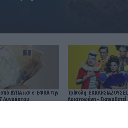
 από ΔΥΠΑ και e-ΕΦΚΑ την
Τρίπολη: ΕΚΚΛΗΣΙΑΖΟΥΣΕΣ
7 Αυγούστου
Αριστοφάνη - Σκηνοθετεί
Μουμουλίδης
58
04.08.2026 12:52