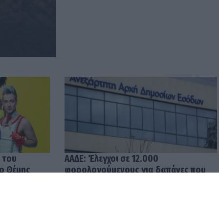
 του
ΑΑΔΕ: Έλεγχοι σε 12.000
 ο Θέμης
φορολογούμενους για δαπάνες που
υπερβαίνουν τα δηλωθέντα
εισοδήματα
04.08.2026 12:48