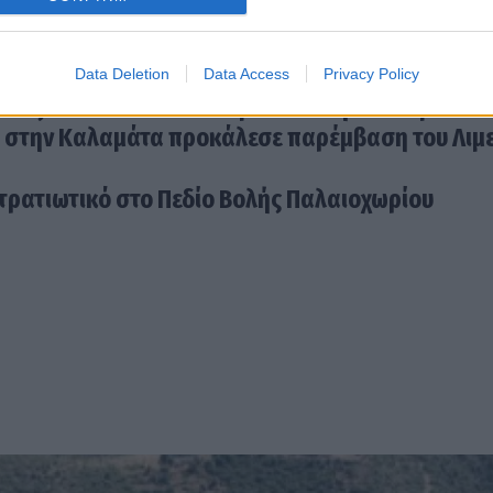
ενικών τελών 2025 μέχρι και την Παρασκευή 28
Data Deletion
Data Access
Privacy Policy
νούς ναυτικού από το Λιμενικό στην Καλαμάτα
 στην Καλαμάτα προκάλεσε παρέμβαση του Λιμ
στρατιωτικό στο Πεδίο Βολής Παλαιοχωρίου