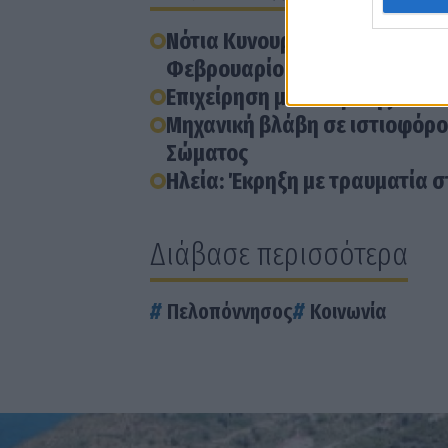
Νότια Κυνουρία: Καταβολή λιμ
Φεβρουαρίου
Επιχείρηση μετακομιδής ασθε
Μηχανική βλάβη σε ιστιοφόρο
Σώματος
Ηλεία: Έκρηξη με τραυματία 
Διάβασε περισσότερα
Πελοπόννησος
Κοινωνία