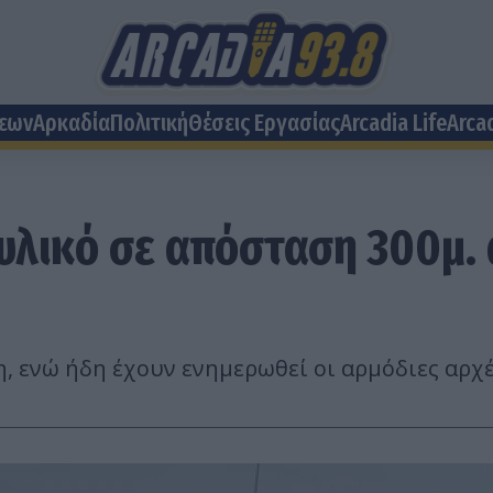
σεων
Αρκαδία
Πολιτική
Θέσεις Eργασίας
Arcadia Life
Arca
υλικό σε απόσταση 300μ. 
η, ενώ ήδη έχουν ενημερωθεί οι αρμόδιες αρχέ