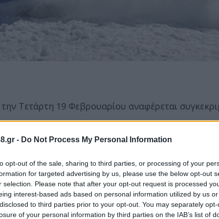
 την Τετάρτη 19 Φεβρουαρίου αναφέρεται συγκεκρι
τον εντοπισμό πυρομαχικού υλικού στη θαλάσσια π
8.gr -
Do Not Process My Personal Information
to opt-out of the sale, sharing to third parties, or processing of your per
formation for targeted advertising by us, please use the below opt-out s
ε απόσταση περίπου τριακοσίων μέτρων από την ακτ
r selection. Please note that after your opt-out request is processed y
νάμισι με δύο μέτρα και διάμετρο μισό μέτρο.
eing interest-based ads based on personal information utilized by us or
disclosed to third parties prior to your opt-out. You may separately opt-
losure of your personal information by third parties on the IAB’s list of