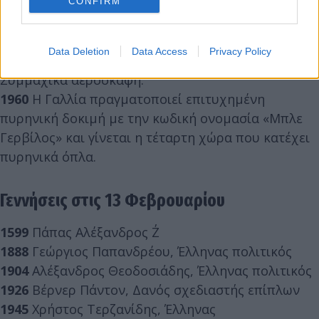
Ινδίας.
CONFIRM
1937
Δημοσιεύεται στα Νέα Γράμματα επιστολή
του Γιώργου Σεφέρη περί της δημοτικής γλώσσας.
Data Deletion
Data Access
Privacy Policy
1945
Ξεκινά ο Βομβαρδισμός της Δρέσδης από
Συμμαχικά αεροσκάφη.
1960
Η Γαλλία πραγματοποιεί επιτυχημένη
πυρηνική δοκιμή με την κωδική ονομασία «Μπλε
Γερβίλος» και γίνεται η τέταρτη χώρα που κατέχει
πυρηνικά όπλα.
Γεννήσεις στις 13 Φεβρουαρίου
1599
Πάπας Αλέξανδρος Ζ΄
1888
Γεώργιος Παπανδρέου, Έλληνας πολιτικός
1904
Αλέξανδρος Θεοδοσιάδης, Έλληνας πολιτικός
1926
Βέρνερ Πάντον, Δανός σχεδιαστής επίπλων
1945
Χρήστος Τερζανίδης, Έλληνας