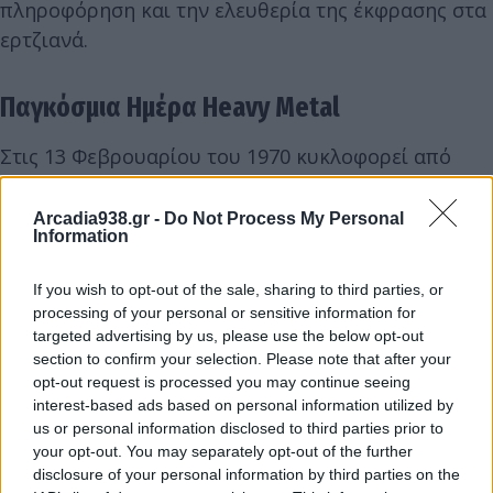
πληροφόρηση και την ελευθερία της έκφρασης στα
ερτζιανά.
Παγκόσμια Ημέρα Heavy Metal
Στις 13 Φεβρουαρίου του 1970 κυκλοφορεί από
τους Black Sabbath ο πρώτος ομώνυμος δίσκος,
που θεωρείται από την πλειοψηφία των
Arcadia938.gr -
Do Not Process My Personal
Information
μεταλλάδων ως η πρώτη metal κυκλοφορία. Γι'
αυτό και η 13η Φεβρουαρίου έχει καθιερωθεί και
If you wish to opt-out of the sale, sharing to third parties, or
ως η Παγκόσμια Ημέρα αφιερωμένη στη Heavy
processing of your personal or sensitive information for
Metal μουσική.
targeted advertising by us, please use the below opt-out
section to confirm your selection. Please note that after your
opt-out request is processed you may continue seeing
Σημαντικά γεγονότα που σημειώθηκαν σαν
interest-based ads based on personal information utilized by
us or personal information disclosed to third parties prior to
σήμερα 13 Φεβρουαρίου
your opt-out. You may separately opt-out of the further
disclosure of your personal information by third parties on the
962
Ο αυτοκράτορας Όθων Α΄ της Γερμανίας και ο