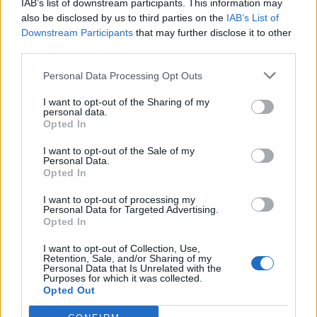
IAB’s list of downstream participants. This information may
Πάπας Ιωάννης ΙΒ΄ συνυπογράφουν το Diploma
also be disclosed by us to third parties on the
IAB’s List of
Ottonianum, αναγνωρίζοντας τον Ιωάννη ως
Downstream Participants
that may further disclose it to other
third parties.
κυβερνήτη της Ρώμης.
1542
Η Αικατερίνη Χάουαρντ, η πέμπτη σύζυγος
Personal Data Processing Opt Outs
του Ερρίκου Η΄ της Αγγλίας, εκτελείται για μοιχεία.
I want to opt-out of the Sharing of my
1575
Ο Ερρίκος Γ΄ στέφεται βασιλιάς της Γαλλίας
personal data.
Opted In
στη Ρενς.
1633
Ο Γαλιλαίος Γαλιλέι φτάνει στη Ρώμη για τη
I want to opt-out of the Sale of my
Personal Data.
δίκη του ενώπιον της Ιεράς Εξέτασης.
Opted In
1881
Εκδίδεται στο Παρίσι το πρώτο φύλλο της
I want to opt-out of processing my
φεμινιστικής εφημερίδας La Citoyenne.
Personal Data for Targeted Advertising.
Opted In
1914
Ιδρύεται στη Νέα Υόρκη η Αμερικανική
Εταιρεία Συνθετών, Συγγραφέων και Εκδοτών
I want to opt-out of Collection, Use,
Retention, Sale, and/or Sharing of my
(ASCAP), με σκοπό να προστατεύσει τα πνευματικά
Personal Data that Is Unrelated with the
Purposes for which it was collected.
δικαιώματα των μελών της.
Opted Out
1931
Το Νέο Δελχί γίνεται η πρωτεύουσα της