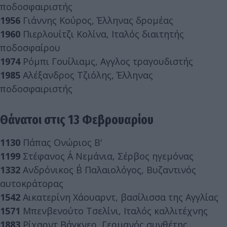
ποδοσφαιριστής
1956
Γιάννης Κούρος, Έλληνας δρομέας
1960
Πιερλουίτζι Κολίνα, Ιταλός διαιτητής
ποδοσφαίρου
1974
Ρόμπι Γουίλιαμς, Αγγλος τραγουδιστής
1985
Αλέξανδρος Τζιόλης, Έλληνας
ποδοσφαιριστής
Θάνατοι στις 13 Φεβρουαρίου
1130
Πάπας Ονώριος Β'
1199
Στέφανος Α΄ Νεμάνια, Σέρβος ηγεμόνας
1332
Ανδρόνικος Β΄ Παλαιολόγος, Βυζαντινός
αυτοκράτορας
1542
Αικατερίνη Χάουαρντ, βασίλισσα της Αγγλίας
1571
Μπενβενούτο Τσελίνι, Ιταλός καλλιτέχνης
1883
Ρίχαρντ Βάγκνερ, Γερμανός συνθέτης