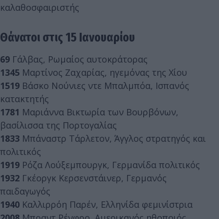
καλαθοσφαιριστής
Θάνατοι στις 15 Ιανουαρίου
69
Γάλβας, Ρωμαίος αυτοκράτορας
1345
Μαρτίνος Ζαχαρίας, ηγεμόνας της Χίου
1519
Βάσκο Νούνιες ντε Μπαλμπόα, Ισπανός
κατακτητής
1781
Μαριάννα Βικτωρία των Βουρβόνων,
βασίλισσα της Πορτογαλίας
1833
Μπάναστρ Τάρλετον, Άγγλος στρατηγός και
πολιτικός
1919
Ρόζα Λούξεμπουργκ, Γερμανίδα πολιτικός
1932
Γκέοργκ Κερσενστάινερ, Γερμανός
παιδαγωγός
1940
Καλλιρρόη Παρέν, Ελληνίδα φεμινίστρια
2008
Μπραντ Ρένφρο, Αμερικανός ηθοποιός