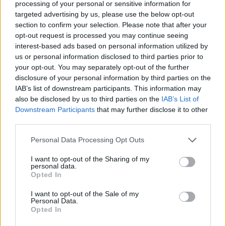
processing of your personal or sensitive information for
targeted advertising by us, please use the below opt-out
section to confirm your selection. Please note that after your
opt-out request is processed you may continue seeing
interest-based ads based on personal information utilized by
us or personal information disclosed to third parties prior to
your opt-out. You may separately opt-out of the further
disclosure of your personal information by third parties on the
IAB’s list of downstream participants. This information may
also be disclosed by us to third parties on the
IAB’s List of
Downstream Participants
that may further disclose it to other
third parties.
Γεννήσεις στις 15 Ιανουαρίου
Personal Data Processing Opt Outs
1622
Μολιέρος, Γάλλος θεατρικός συγγραφέας
1784
Θεόκλητος Φαρμακίδης, Έλληνας λόγιος
I want to opt-out of the Sharing of my
personal data.
1850
Σοφία Κοβαλέφσκαγια, Ρωσίδα μαθηματικός
Opted In
1855
Αριστείδης Δαμαλάς, Έλληνας ηθοποιός
I want to opt-out of the Sale of my
1869
Στανίσλαβ Βισπιάνσκι, Πολωνός
Personal Data.
Opted In
δραματουργός