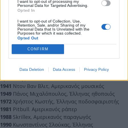
1875
Τόμας Μπερκ, Αμερικανός αθλητής
I want to opt-out of processing my
Personal Data for Targeted Advertising.
1902
Ναζίμ Χικμέτ, Τούρκος ποιητής
Opted In
1906
Αριστοτέλης Ωνάσης, Έλληνας εφοπλιστής
I want to opt-out of Collection, Use,
1909
Ζαν Μπουγκάτι, Γάλλος μηχανικός και
Retention, Sale, and/or Sharing of my
Personal Data that Is Unrelated with the
σχεδιαστής αυτοκινήτων
Purposes for which it was collected.
Opted Out
1918
Γκαμάλ Άμπντελ Νάσερ, πρόεδρος της
Αιγύπτου
CONFIRM
1924
Ιωάννης Κοκονέτσης, Έλληνας μουσικός και
μαέστρος
Data Deletion
Data Access
Privacy Policy
1929
Μάρτιν Λούθερ Κινγκ, Αμερικανός πολιτικός
αγωνιστής
1941
Ντον Βαν Βλιτ, Αμερικανός μουσικός
1949
Πάνος Μιχαλόπουλος, Έλληνας ηθοποιός
1972
Χρήστος Κωστής, Έλληνας ποδοσφαιριστής
1981
Pitbull. Αμερικανός ράπερ
1988
Skrillex, Αμερικανός παραγωγός
1990
Κωνσταντίνος Σλούκας, Έλληνας