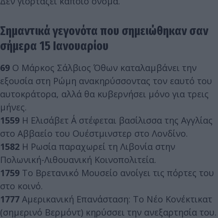
Δεν γιορτάζει κάποιο όνομα.
Σημαντικά γεγονότα που σημειώθηκαν σαν
σήμερα 15 Ιανουαρίου
69
Ο Μάρκος Σάλβιος Όθων καταλαμβάνει την
εξουσία στη Ρώμη ανακηρύσσοντας τον εαυτό του
αυτοκράτορα, αλλά θα κυβερνήσει μόνο για τρεις
μήνες.
1559
Η Ελισάβετ Α΄ στέφεται βασίλισσα της Αγγλίας
στο Αββαείο του Ουέστμινστερ στο Λονδίνο.
1582
Η Ρωσία παραχωρεί τη Λιβονία στην
Πολωνική-Λιθουανική Κοινοπολιτεία.
1759
Το Βρετανικό Μουσείο ανοίγει τις πόρτες του
στο κοινό.
1777
Αμερικανική Επανάσταση: Το Νέο Κονέκτικατ
(σημερινό Βερμόντ) κηρύσσει την ανεξαρτησία του.