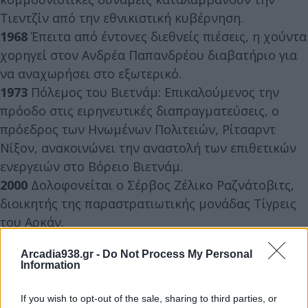
Τιεντζίν από την εθνικιστική κυβέρνηση.
1968
Έπειτα από έντονες διεθνείς πιέσεις, η χούντα
χορηγεί στον Ανδρέα Παπανδρέου διαβατήριο για
να αναχωρήσει στο εξωτερικό.
1973
Πόλεμος του Βιετνάμ: Επικαλούμενος την
πρόοδο στις ειρηνευτικές διαπραγματεύσεις, ο
πρόεδρος των Ηνωμένων Πολιτειών, Ρίτσαρντ
Νίξον, ανακοινώνει την αναστολή των επιθετικών
ενεργειών στο Βόρειο Βιετνάμ.
2000
Δολοφονείται ο Σέρβος Ζέλικο Ραζνάτοβιτς,
διοικητής της παραστρατιωτικής μονάδας Τίγρεις
του Αρκάν.
2001
Ο Τζίμι Γουέιλς δημιουργεί την Wikipedia.
Arcadia938.gr -
Do Not Process My Personal
Information
If you wish to opt-out of the sale, sharing to third parties, or