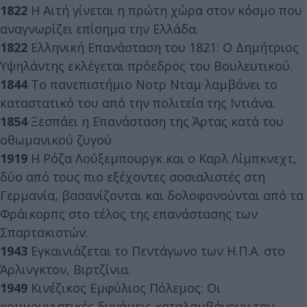
1822
Η Αϊτή γίνεται η πρώτη χώρα στον κόσμο που
αναγνωρίζει επίσημα την Ελλάδα.
1822
Ελληνική Επανάσταση του 1821: Ο Δημήτριος
Υψηλάντης εκλέγεται πρόεδρος του Βουλευτικού.
1844
Το πανεπιστήμιο Νοτρ Νταμ λαμβάνει το
καταστατικό του από την πολιτεία της Ιντιάνα.
1854
Ξεσπάει η Επανάσταση της Άρτας κατά του
οθωμανικού ζυγού
1919
Η Ρόζα Λούξεμπουργκ και ο Καρλ Λίμπκνεχτ,
δύο από τους πιο εξέχοντες σοσιαλιστές στη
Γερμανία, βασανίζονται και δολοφονούνται από τα
Φράικορπς στο τέλος της επανάστασης των
Σπαρτακιστών.
1943
Εγκαινιάζεται το Πεντάγωνο των Η.Π.Α. στο
Άρλινγκτον, Βιρτζίνια.
1949
Κινέζικος Εμφύλιος Πόλεμος: Οι
κομμουνιστικές δυνάμεις καταλαμβάνουν την