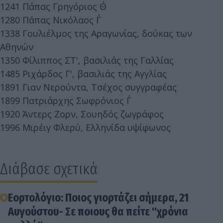
1241 Πάπας Γρηγόριος Θ΄
1280 Πάπας Νικόλαος Γ΄
1338 Γουλιέλμος της Αραγωνίας, δούκας των
Αθηνών
1350 Φίλιππος ΣΤ', βασιλιάς της Γαλλίας
1485 Ριχάρδος Γ', βασιλιάς της Αγγλίας
1891 Γιαν Νερούντα, Τσέχος συγγραφέας
1899 Πατριάρχης Σωφρόνιος Γ΄
1920 Άντερς Ζορν, Σουηδός ζωγράφος
1996 Μιρέιγ Φλερύ, Ελληνίδα υψίφωνος
Διάβασε σχετικά
Εορτολόγιο: Ποιος γιορτάζει σήμερα, 21
Αυγούστου- Σε ποιους θα πείτε "χρόνια