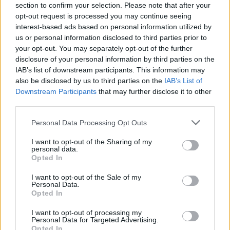
βυθίζουν γερμανικό υποβρύχιο κοντά στις
section to confirm your selection. Please note that after your
opt-out request is processed you may continue seeing
Συρακούσες.
interest-based ads based on personal information utilized by
us or personal information disclosed to third parties prior to
your opt-out. You may separately opt-out of the further
disclosure of your personal information by third parties on the
IAB’s list of downstream participants. This information may
also be disclosed by us to third parties on the
IAB’s List of
Downstream Participants
that may further disclose it to other
third parties.
Personal Data Processing Opt Outs
I want to opt-out of the Sharing of my
personal data.
Opted In
I want to opt-out of the Sale of my
Personal Data.
Opted In
Γεννήσεις στις 22 Αυγούστου
I want to opt-out of processing my
Personal Data for Targeted Advertising.
1647 Ντενί Παπέν, Γάλλος φυσικός, μαθηματικός
Opted In