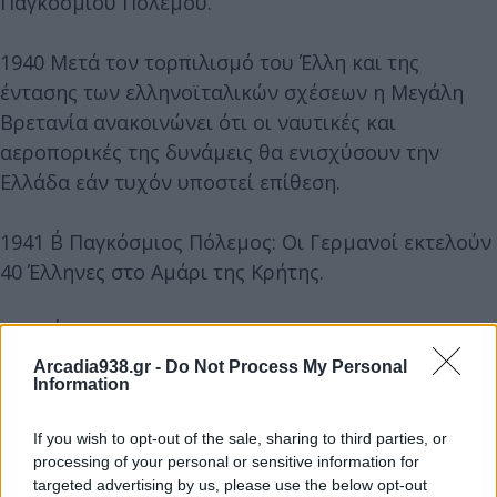
Παγκοσμίου Πολέμου.
1940 Μετά τον τορπιλισμό του Έλλη και της
έντασης των ελληνοϊταλικών σχέσεων η Μεγάλη
Βρετανία ανακοινώνει ότι οι ναυτικές και
αεροπορικές της δυνάμεις θα ενισχύσουν την
Ελλάδα εάν τυχόν υποστεί επίθεση.
1941 Β΄ Παγκόσμιος Πόλεμος: Οι Γερμανοί εκτελούν
40 Έλληνες στο Αμάρι της Κρήτης.
1942 Β΄ Παγκόσμιος Πόλεμος: Η Βραζιλία κηρύσσει
πόλεμο στις δυνάμεις του Άξονα, (Γερμανία και
Arcadia938.gr -
Do Not Process My Personal
Information
Ιταλία, όχι όμως Ιαπωνία).
If you wish to opt-out of the sale, sharing to third parties, or
1943 Β΄ Παγκόσμιος Πόλεμος: Το ελληνικό
processing of your personal or sensitive information for
αντιτορπιλικό «Πίνδος» και το αγγλικό «Ήστον»
targeted advertising by us, please use the below opt-out