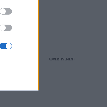
 Θα
 με την Pan
.
ουσιάζεται