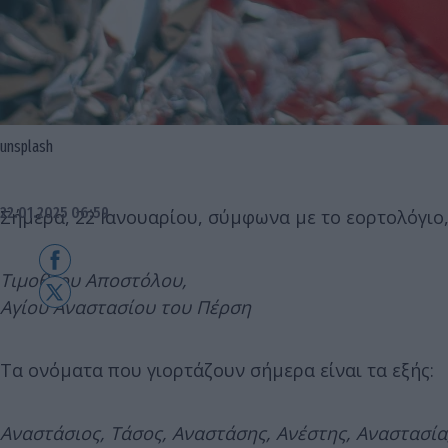
unsplash
22.01.2025 06:59
Σήμερα, 22 Ιανουαρίου, σύμφωνα με το εορτολόγιο,
Τιμοθέου Αποστόλου,
Αγίου Αναστασίου του Πέρση
Τα ονόματα που γιορτάζουν σήμερα είναι τα εξής:
Αναστάσιος, Τάσος, Αναστάσης, Ανέστης, Αναστασία