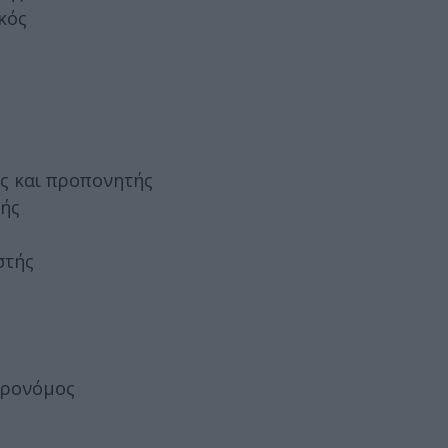
κός
ς και προπονητής
τής
στής
τρονόμος