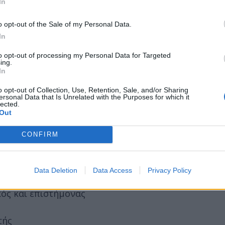
In
ιύβριση αρχής καταδικάζεται ο Μίκης Θεοδωράκης.
o opt-out of the Sale of my Personal Data.
ος από διάταγμα περί αμνηστίας.
In
οντας την πρώτη σεληνάκατο στο διάστημα.
to opt-out of processing my Personal Data for Targeted
σμο, πραγματοποιεί την πρώτη του εμπορική πτήση
ing.
In
 Τζον Κένεντι προς το Διεθνές Αεροδρόμιο Χίθροου
ής με ποντίκι και γραφικό περιβάλλον χρήστη, παρ
o opt-out of Collection, Use, Retention, Sale, and/or Sharing
ersonal Data that Is Unrelated with the Purposes for which it
.
lected.
Out
CONFIRM
χας
Data Deletion
Data Access
Privacy Policy
κός και επιστήμονας
τής