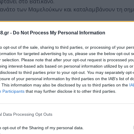
τάνει στο Βατικανό.
λτανάτο των Μαμελούκων και καταλαμβάνουν τη σημ
ου Ταουνγκού στη σημερινή Μιανμάρ.
η Βραζιλία, όπου κατέφυγε μετά την εισβολή του γα
8.gr -
Do Not Process My Personal Information
to opt-out of the sale, sharing to third parties, or processing of your per
τον θάνατο της μητέρας του, βασίλισσας Βικτωρίας.
formation for targeted advertising by us, please use the below opt-out s
ρξη της Ρωσικής επανάστασης του 1905.
r selection. Please note that after your opt-out request is processed y
θυπουργός του Ηνωμένου Βασιλείου που προέρχετ
eing interest-based ads based on personal information utilized by us or
disclosed to third parties prior to your opt-out. You may separately opt-
losure of your personal information by third parties on the IAB’s list of
ετάδοση ποδοσφαιρικού αγώνα, μεταξύ της Άρσεναλ
. This information may also be disclosed by us to third parties on the
IA
Participants
that may further disclose it to other third parties.
ύματα και τα στρατεύματα της Κοινοπολιτείας κατα
μβάνει προσωρινά το Καρπενήσι, ενώ οι κυβερνητικ
l Data Processing Opt Outs
στο Λεωνίδιο και τη Μονεμβασία.
o opt-out of the Sharing of my personal data.
ο Κόνραντ Αντενάουερ υπογράφουν συνθήκη συνεργα