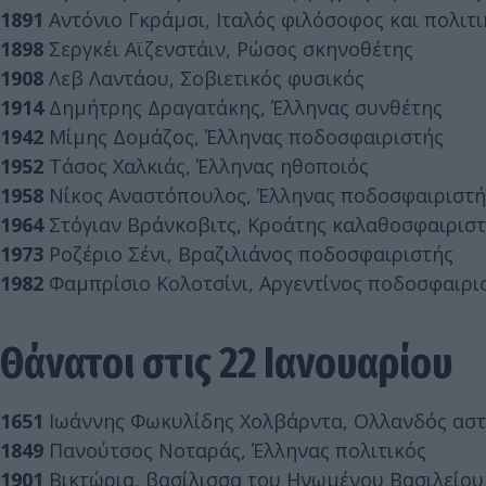
1891
Αντόνιο Γκράμσι, Ιταλός φιλόσοφος και πολιτι
1898
Σεργκέι Αϊζενστάιν, Ρώσος σκηνοθέτης
1908
Λεβ Λαντάου, Σοβιετικός φυσικός
1914
Δημήτρης Δραγατάκης, Έλληνας συνθέτης
1942
Μίμης Δομάζος, Έλληνας ποδοσφαιριστής
1952
Τάσος Χαλκιάς, Έλληνας ηθοποιός
1958
Νίκος Αναστόπουλος, Έλληνας ποδοσφαιριστή
1964
Στόγιαν Βράνκοβιτς, Κροάτης καλαθοσφαιρισ
1973
Ροζέριο Σένι, Βραζιλιάνος ποδοσφαιριστής
1982
Φαμπρίσιο Κολοτσίνι, Αργεντίνος ποδοσφαιρι
Θάνατοι στις 22 Ιανουαρίου
1651
Ιωάννης Φωκυλίδης Χολβάρντα, Ολλανδός ασ
1849
Πανούτσος Νοταράς, Έλληνας πολιτικός
1901
Βικτώρια, βασίλισσα του Ηνωμένου Βασιλείου