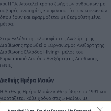
και ΗΠΑ. Αποτελεί τρόπο ζωής των ανθρώπων με
σοβαρές αναπηρίες και φιλοσοφία των κοινωνιών
όπου ζουν και εφαρμόζεται με θεσμοθετημένα
μέτρα.
Στην Ελλάδα τη φιλοσοφία της Ανεξάρτητης
Διαβίωσης προωθεί ο «Οργανισμός Ανεξάρτητης
Διαβίωσης Ελλάδος i-living», μέλος του
Ευρωπαϊκού Δικτύου Ανεξάρτητης Διαβίωσης
(ENIL).
Διεθνής Ημέρα Μαιών
Η Διεθνής Ημέρα Μαιών καθιερώθηκε το 1991 και
γιορτάζεται κάθε χρόνο στις 5 Μαΐου, με
πρωτοβουλία της Διεθνούς Συνομοσπονδίας