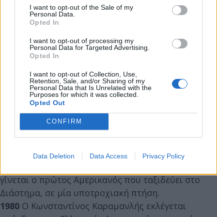
I want to opt-out of the Sale of my
Νότια Αφρική.
Personal Data.
1936
Οι ιταλικές δυνάμεις καταλαμβάνουν την
Opted In
Αντίς Αμπέμπα στην Αιθιοπία.
I want to opt-out of processing my
1941
Ο αυτοκράτορας της Αιθιοπίας Χαϊλέ Σελασιέ
Personal Data for Targeted Advertising.
Opted In
επιστρέφει στη χώρα.
1943
Μαζικές διαδηλώσεις στην κατεχόμενη Αθήνα
I want to opt-out of Collection, Use,
Retention, Sale, and/or Sharing of my
ενάντια στην πολιτική επιστράτευση. Ο Εδμόνδος
Personal Data that Is Unrelated with the
Purposes for which it was collected.
Τορόν πέφτει νεκρός.
Opted Out
1945
Β΄ Παγκόσμιος Πόλεμος: Η Πράγα επαναστατεί
CONFIRM
κατά των ναζί.
1945
Β' Παγκόσμιος Πόλεμος: Απελευθερώνεται το
στρατόπεδο συγκέντρωσης Μαουτχάουζεν.
Data Deletion
Data Access
Privacy Policy
1961
Πρόγραμμα Μέρκιουρι: ο Άλαν Σέπαρντ
γίνεται ο πρώτος Αμερικανός που ταξιδεύει στο
Διάστημα, σε μία υποτροχιακή πτήση.
1980
Ο Κωνσταντίνος Καραμανλής εκλέγεται