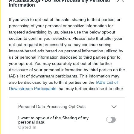
Μαιών (ICM).
Arcadia938.gr -
Do Not Process My Personal
Information
Στόχος του εορτασμού είναι η ανάδειξη του
If you wish to opt-out of the sale, sharing to third parties, or
σπουδαίου ρόλου που παίζει η μαία, η μαμμή για
processing of your personal or sensitive information for
targeted advertising by us, please use the below opt-out
τους παλιότερους, στη διαδικασία γέννησης ενός
section to confirm your selection. Please note that after your
παιδιού.
opt-out request is processed you may continue seeing
interest-based ads based on personal information utilized by
us or personal information disclosed to third parties prior to
Σημαντικά γεγονότα που σημειώθηκαν σαν
your opt-out. You may separately opt-out of the further
σήμερα 5 Μαΐου
disclosure of your personal information by third parties on the
IAB’s list of downstream participants. This information may
also be disclosed by us to third parties on the
IAB’s List of
553
Αρχίζει στην Κωνσταντινούπολη η Ε΄
Downstream Participants
that may further disclose it to other
Οικουμενική Σύνοδος.
third parties.
1215
Επαναστάτες βαρώνοι αποκηρύσσουν την
Personal Data Processing Opt Outs
υποταγή τους στον βασιλιά Ιωάννη της Αγγλίας
1821
Ο πλοίαρχος Ευάγγελος Ματζαράκης σηκώνει
I want to opt-out of the Sharing of my
personal data.
το λάβαρο της επανάστασης στη Σαντορίνη.
Opted In
1925
Τα Αφρικάανς γίνονται επίσημη γλώσσα στη