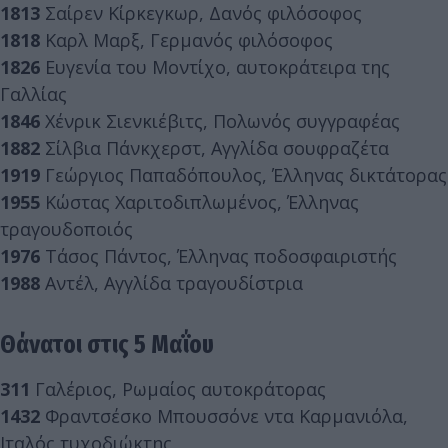
1813
Σαίρεν Κίρκεγκωρ, Δανός φιλόσοφος
1818
Καρλ Μαρξ, Γερμανός φιλόσοφος
1826
Ευγενία του Μοντίχο, αυτοκράτειρα της
Γαλλίας
1846
Χένρικ Σιενκιέβιτς, Πολωνός συγγραφέας
1882
Σίλβια Πάνκχερστ, Αγγλίδα σουφραζέτα
1919
Γεώργιος Παπαδόπουλος, Έλληνας δικτάτορας
1955
Κώστας Χαριτοδιπλωμένος, Έλληνας
τραγουδοποιός
1976
Τάσος Πάντος, Έλληνας ποδοσφαιριστής
1988
Αντέλ, Αγγλίδα τραγουδίστρια
Θάνατοι στις 5 Μαΐου
311
Γαλέριος, Ρωμαίος αυτοκράτορας
1432
Φραντσέσκο Μπουσσόνε ντα Καρμανιόλα,
Ιταλός τυχοδιώκτης