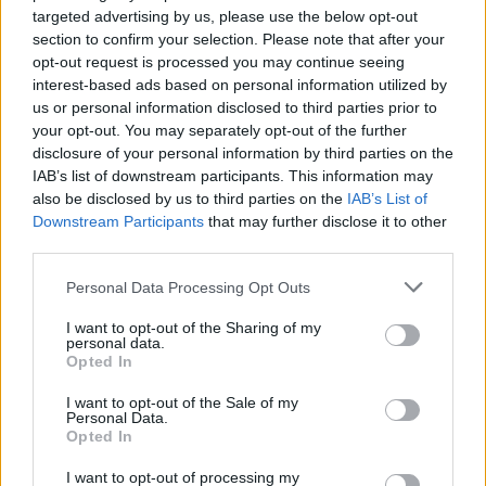
πολέμου στο Βιετνάμ, αμερικανικές δυνάμεις
targeted advertising by us, please use the below opt-out
section to confirm your selection. Please note that after your
εισβάλουν στο χωριό Μάι Λάι και σκοτώνουν 450
opt-out request is processed you may continue seeing
αμάχους, άνδρες, γυναίκες και παιδιά.
interest-based ads based on personal information utilized by
us or personal information disclosed to third parties prior to
your opt-out. You may separately opt-out of the further
1978
Οι Ερυθρές Ταξιαρχίες απαγάγουν τον Ιταλό
disclosure of your personal information by third parties on the
Χριστιανοδημοκράτη πρωθυπουργό Άλντο Μόρο.
IAB’s list of downstream participants. This information may
Λίγες μέρες αργότερα, τον εκτελούν.
also be disclosed by us to third parties on the
IAB’s List of
Downstream Participants
that may further disclose it to other
third parties.
1984
Ισλαμιστές απαγάγουν τον επικεφαλής της CIA
στη Βηρυτό του Λιβάνου, Γουίλιαμ Μπάκλεϊ.
Personal Data Processing Opt Outs
I want to opt-out of the Sharing of my
personal data.
1985
Απάγεται από ισλαμιστές στη Βηρυτό ο
Opted In
Αμερικανός δημοσιογράφος του Associated Press,
I want to opt-out of the Sale of my
Τέρι Άντερσον. Απελευθερώνεται μετά από περίπου
Personal Data.
Opted In
επτά χρόνια, στις 4 Δεκεμβρίου του 1991.
I want to opt-out of processing my