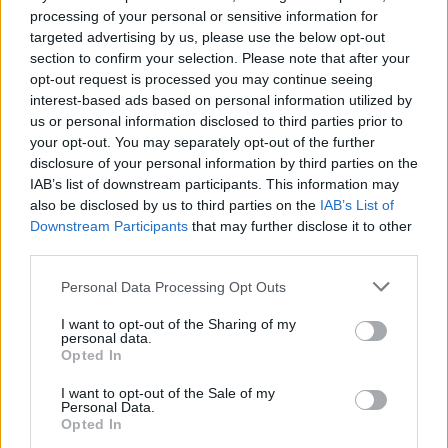
processing of your personal or sensitive information for
1967
Ο Τζίμι Χέντριξ βάζει φωτιά στην κιθάρα του
targeted advertising by us, please use the below opt-out
section to confirm your selection. Please note that after your
πάνω στη σκηνή του Μοντερέι Ποπ Φεστιβάλ.
opt-out request is processed you may continue seeing
interest-based ads based on personal information utilized by
1983
Η αστροναύτις Σάλλυ Ράιντ γίνεται η πρώτη
us or personal information disclosed to third parties prior to
your opt-out. You may separately opt-out of the further
Αμερικανίδα που πετά στο Διάστημα.
disclosure of your personal information by third parties on the
IAB’s list of downstream participants. This information may
1989
Διεξάγονται στην Ελλάδα ταυτόχρονα Εθνικές
also be disclosed by us to third parties on the
IAB’s List of
Downstream Participants
that may further disclose it to other
εκλογές και Ευρωεκλογές. Στις Εθνικές εκλογές
third parties.
νικητής η Νέα Δημοκρατία, αλλά δεν κατορθώνει
να σχηματίσει αυτοδύναμη κυβέρνηση και
Personal Data Processing Opt Outs
αργότερα ορίζεται νέα ημερομηνία Εθνικών
I want to opt-out of the Sharing of my
personal data.
εκλογών η 5η Νοεμβρίου.
Opted In
I want to opt-out of the Sale of my
Γεννήσεις στις 18 Ιουνίου
Personal Data.
Opted In