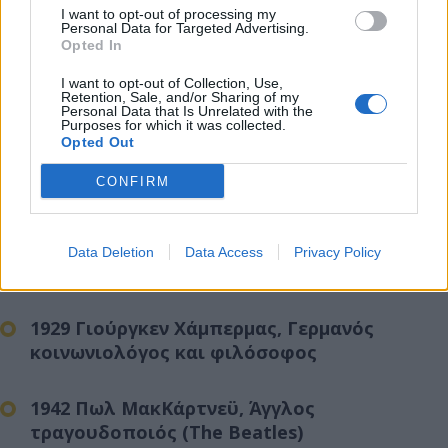
1318 Ελεονώρα του Γούντστοκ, πριγκίπισσα
I want to opt-out of processing my
της Αγγλίας
Personal Data for Targeted Advertising.
Opted In
1884 Εντουάρ Νταλαντιέ, Γάλλος πολιτικός
I want to opt-out of Collection, Use,
Retention, Sale, and/or Sharing of my
Personal Data that Is Unrelated with the
Purposes for which it was collected.
1901 Μεγάλη Δούκισσα Αναστασία της
Opted Out
Ρωσίας
CONFIRM
1903 Ραϊμόν Ραντιγκέ, Γάλλος συγγραφέας
Data Deletion
Data Access
Privacy Policy
1926 Άλαν Σάντατζ, Αμερικανός αστρονόμος
1929 Γιούργκεν Χάμπερμας, Γερμανός
κοινωνιολόγος και φιλόσοφος
1942 Πωλ ΜακΚάρτνεϋ, Άγγλος
τραγουδοποιός (The Beatles)