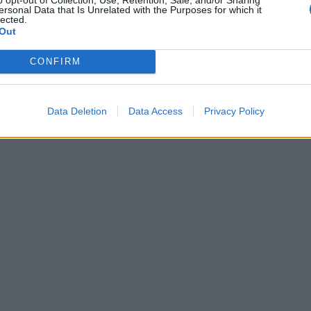
ersonal Data that Is Unrelated with the Purposes for which it
lected.
ριτικός
Out
, Whitesnake, Dio, Blue Öyster Cult και Queensrÿch
CONFIRM
Data Deletion
Data Access
Privacy Policy