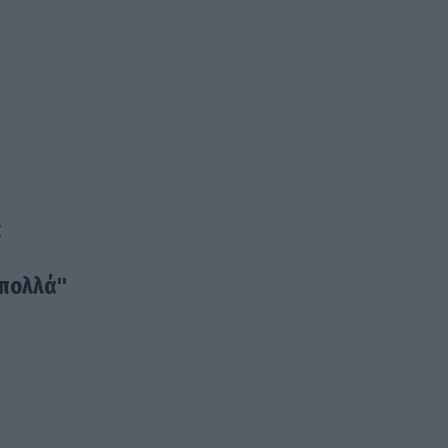
α
 πολλά"