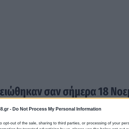
ειώθηκαν σαν σήμερα 18 Νοε
ύλα «Unam sanctam» (Ο Ένας Άγιος), όπου υποστήριζ
8.gr -
Do Not Process My Personal Information
Χριστού επί της Γης.
λλος σημαδεύει με το τόξο του και από απόσταση 5
to opt-out of the sale, sharing to third parties, or processing of your per
formation for targeted advertising by us, please use the below opt-out s