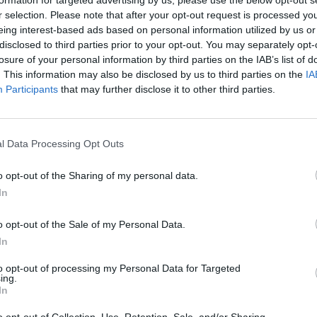
ζοντας το στοίχημα που είχε βάλει με τον Αυστριακ
r selection. Please note that after your opt-out request is processed y
eing interest-based ads based on personal information utilized by us or
ς ο διάσημος ήρωας των κινουμένων σχεδίων Μίκι Μ
disclosed to third parties prior to your opt-out. You may separately opt-
μόπλοιο του Γουίλι».
losure of your personal information by third parties on the IAB’s list of
. This information may also be disclosed by us to third parties on the
IA
ν Γοργοπόταμο για την ανατίναξη της ομώνυμης γέ
Participants
that may further disclose it to other third parties.
δήλωσης προκαλεί τον θάνατο 13 ανθρώπων και τον
l Data Processing Opt Outs
o opt-out of the Sharing of my personal data.
In
o opt-out of the Sale of my Personal Data.
In
to opt-out of processing my Personal Data for Targeted
ing.
των
In
o opt-out of Collection, Use, Retention, Sale, and/or Sharing