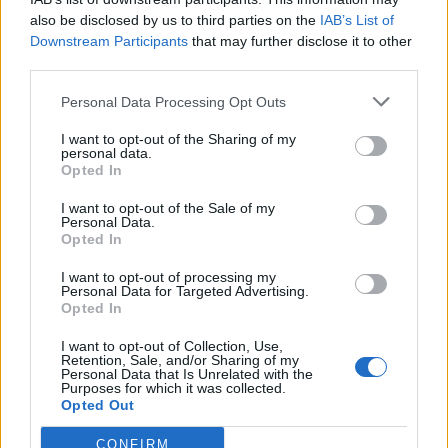
καταφέρνει να νικήσει το Βρετανό πρωταθλητή
also be disclosed by us to third parties on the
IAB’s List of
Downstream Participants
that may further disclose it to other
κόσμου.
third parties.
Personal Data Processing Opt Outs
2004
Πραγματοποιείται με επιτυχία η πρώτη
μεταμόσχευση αστραγάλου στην Ευρώπη από τον
I want to opt-out of the Sharing of my
personal data.
Ιταλό χειρουργό Σάντρο Τζανίνι στο ραλίστα
Opted In
Σιλβάνο Μπόρντον.
I want to opt-out of the Sale of my
Personal Data.
Opted In
Γεννήσεις στις 31 Αυγούστου
I want to opt-out of processing my
12 Γάιος Καλιγούλας, Ρωμαίος
Personal Data for Targeted Advertising.
Opted In
αυτοκράτορας
I want to opt-out of Collection, Use,
Retention, Sale, and/or Sharing of my
161 Κόμμοδος, Ρωμαίος αυτοκράτορας
Personal Data that Is Unrelated with the
Purposes for which it was collected.
Opted Out
1834 Αμίλκαρε Πονκιέλλι, Ιταλός συνθέτης
CONFIRM