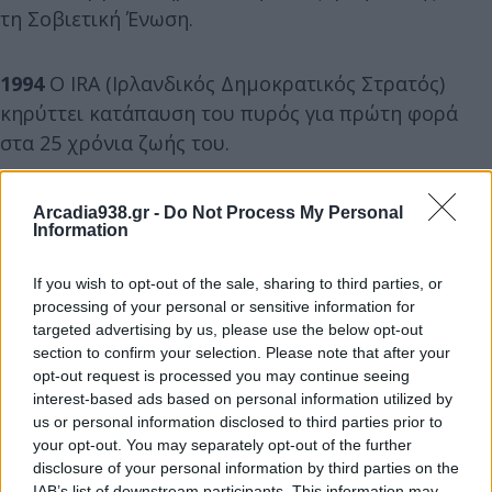
τη Σοβιετική Ένωση.
1994
Ο ΙRA (Ιρλανδικός Δημοκρατικός Στρατός)
κηρύττει κατάπαυση του πυρός για πρώτη φορά
στα 25 χρόνια ζωής του.
1994
Αποσύρονται από τη Γερμανία, έπειτα από 50
Arcadia938.gr -
Do Not Process My Personal
Information
χρόνια, τα τελευταία ρωσικά στρατεύματα.
If you wish to opt-out of the sale, sharing to third parties, or
1999
Από συντριβή αεροσκάφους Μπόινγκ στο
processing of your personal or sensitive information for
Μπουένος Άιρες της Αργεντινής, σκοτώνονται 80
targeted advertising by us, please use the below opt-out
section to confirm your selection. Please note that after your
από τους 103 επιβάτες (η χειρότερη αεροπορική
opt-out request is processed you may continue seeing
τραγωδία στην ιστορία της Αργεντινής).
interest-based ads based on personal information utilized by
us or personal information disclosed to third parties prior to
your opt-out. You may separately opt-out of the further
1999
Ο νεότερος γκραντ μάστερ στο σκάκι στον
disclosure of your personal information by third parties on the
κόσμο γίνεται ο Βρετανός Ντέιβιντ Χάουελ, 8, που
IAB’s list of downstream participants. This information may