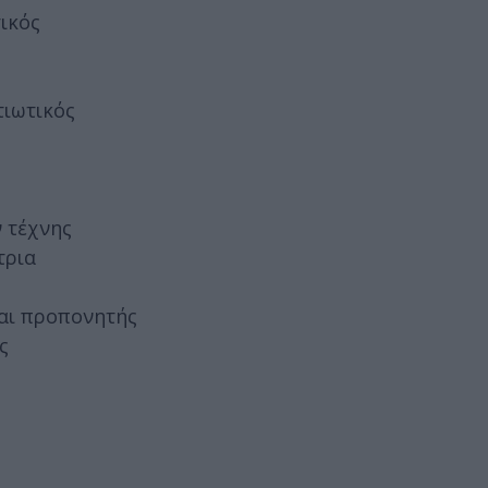
ικός
τιωτικός
 τέχνης
τρια
και προπονητής
ς