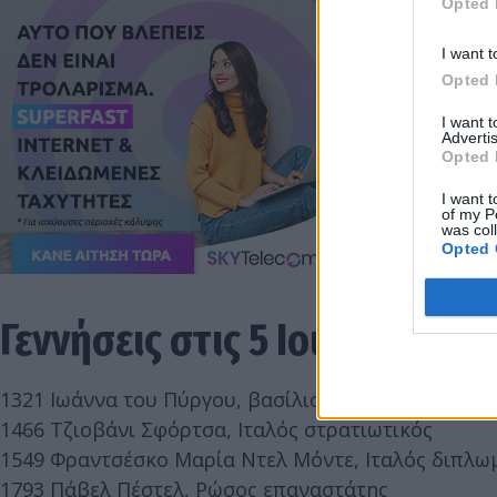
Opted 
I want t
Opted 
I want 
Advertis
Opted 
I want t
of my P
was col
Opted 
Γεννήσεις στις 5 Ιουλίου
1321 Ιωάννα του Πύργου, βασίλισσα της Σκωτίας
1466 Τζιοβάνι Σφόρτσα, Ιταλός στρατιωτικός
1549 Φραντσέσκο Μαρία Ντελ Μόντε, Ιταλός διπλω
1793 Πάβελ Πέστελ, Ρώσος επαναστάτης