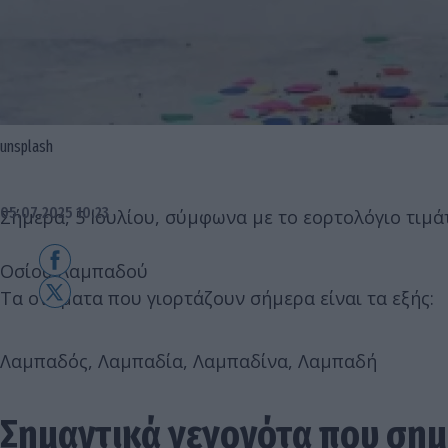
unsplash
05.07.2025 10:23
Σήμερα, 5 Ιουλίου, σύμφωνα με το εορτολόγιο τιμά
Οσίου Λαμπαδού
Τα ονόματα που γιορτάζουν σήμερα είναι τα εξής:
Λαμπαδός, Λαμπαδία, Λαμπαδίνα, Λαμπαδή
Σημαντικά γεγονότα που σημ