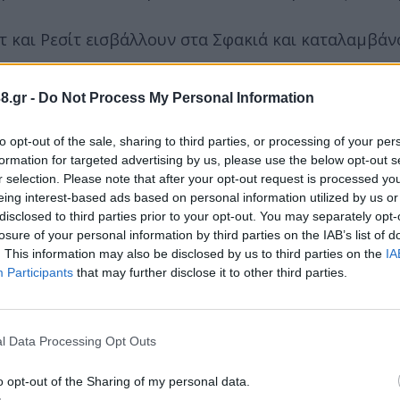
 και Ρεσίτ εισβάλλουν στα Σφακιά και καταλαμβάν
8.gr -
Do Not Process My Personal Information
to opt-out of the sale, sharing to third parties, or processing of your per
ι σε όλους τους Εβραίους με νόμο το δικαίωμα να ε
formation for targeted advertising by us, please use the below opt-out s
r selection. Please note that after your opt-out request is processed y
eing interest-based ads based on personal information utilized by us or
disclosed to third parties prior to your opt-out. You may separately opt-
 ανέρχεται σε 220.000 κυβικά μέτρα ημερησίως ένα
losure of your personal information by third parties on the IAB’s list of
μνη Μαραθώνα.
. This information may also be disclosed by us to third parties on the
IA
Participants
that may further disclose it to other third parties.
l Data Processing Opt Outs
άτος από την Πορτογαλία.
o opt-out of the Sharing of my personal data.