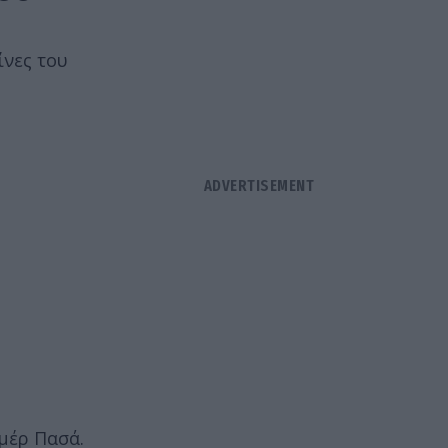
ίνες του
μέρ Πασά.