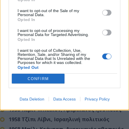
1838 Φερδινάνδος φον Ζέπελιν, Γερμανός
I want to opt-out of the Sale of my
στρατιωτικός
Personal Data.
Opted In
1839 Τζον Ντέιβινσον Ροκφέλερ, Αμερικανός
βιομήχανος και φιλάνθρωπος
I want to opt-out of processing my
Personal Data for Targeted Advertising.
1851 Άρθουρ Έβανς, Άγγλος αρχαιολόγος
Opted In
1885 Ερνστ Μπλοχ, Γερμανός φιλόσοφος
I want to opt-out of Collection, Use,
Retention, Sale, and/or Sharing of my
1906 Φίλιπ Τζόνσον, Αμερικανός
Personal Data that Is Unrelated with the
Purposes for which it was collected.
αρχιτέκτονας
Opted Out
1908 Νέλσον Ροκφέλερ, Αμερικανός
CONFIRM
επιχειρηματίας και πολιτικός
1943 Ρικάρδο Παβόνι, Ουρουγουανός
ποδοσφαιριστής
Data Deletion
Data Access
Privacy Policy
1958 Κέβιν Μπέικον, Αμερικανός ηθοποιός
1958 Τζίπι Λίβνι, Ισραηλινή πολιτικός