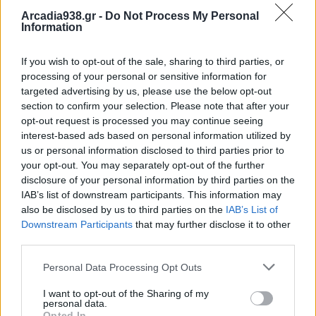
1961
Αρχίζουν στον Σαρωνικό δρομολόγια με
Arcadia938.gr -
Do Not Process My Personal
υδροπτέρυγα σκάφη.
Information
1962
Σφοδρή επίθεση του Γεώργιου Παπανδρέου
If you wish to opt-out of the sale, sharing to third parties, or
processing of your personal or sensitive information for
κατά του βασιλιά Παύλου και της ηγεσίας των
targeted advertising by us, please use the below opt-out
ενόπλων δυνάμεων στο Αργοστόλι, όπου
section to confirm your selection. Please note that after your
περιοδεύει. Επαναλαμβάνει την κατηγορία ότι ο
opt-out request is processed you may continue seeing
βασιλιάς «κατέστη αρχηγός παρατάξεως», ενώ
interest-based ads based on personal information utilized by
us or personal information disclosed to third parties prior to
ζητεί και πάλι την κατάργηση των έκτακτων
your opt-out. You may separately opt-out of the further
μέτρων.
disclosure of your personal information by third parties on the
IAB’s list of downstream participants. This information may
also be disclosed by us to third parties on the
IAB’s List of
Γεννήσεις στις 8 Ιουλίου
Downstream Participants
that may further disclose it to other
third parties.
1621 Ζαν ντε Λα Φονταίν, Γάλλος
συγγραφέας
Personal Data Processing Opt Outs
1831 Τζον Στιθ Πέμπερτον, Αμερικανός
I want to opt-out of the Sharing of my
personal data.
χημικός, εφευρέτης της Coca-Cola
Opted In