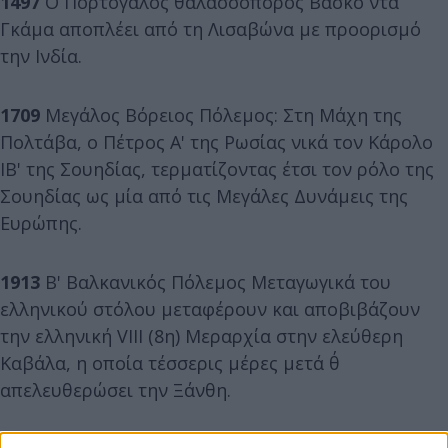
1497
Ο Πορτογάλος θαλασσοπόρος Βάσκο ντα
Γκάμα αποπλέει από τη Λισαβώνα με προορισμό
την Ινδία.
1709
Μεγάλος Βόρειος Πόλεμος: Στη Μάχη της
Πολτάβα, ο Πέτρος Α' της Ρωσίας νικά τον Κάρολο
ΙΒ' της Σουηδίας, τερματίζοντας έτσι τον ρόλο της
Σουηδίας ως μία από τις Μεγάλες Δυνάμεις της
Ευρώπης.
1913
Β' Βαλκανικός Πόλεμος Μεταγωγικά του
ελληνικού στόλου μεταφέρουν και αποβιβάζουν
την ελληνική VIII (8η) Μεραρχία στην ελεύθερη
Καβάλα, η οποία τέσσερις μέρες μετά θ΄
απελευθερώσει την Ξάνθη.